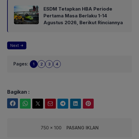
ESDM Tetapkan HBA Periode
Pertama Masa Berlaku 1-14
Agustus 2026, Berikut Rinciannya
Next
Pages:
1
2
3
4
Bagikan :
Facebook
WhatsApp
Twitter
Email
Telegram
LinkedIn
Pinterest
750 x 100
PASANG IKLAN