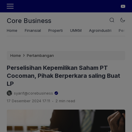
Core Business
Home
Finansial
Properti
UMKM
Agroindustri
Pertan
›
Home
Pertambangan
Perselisihan Kepemilikan Saham PT
Cocoman, Pihak Berperkara saling Buat
LP
syarif@corebusiness
.
17 Desember 2024 17:11
2 min read