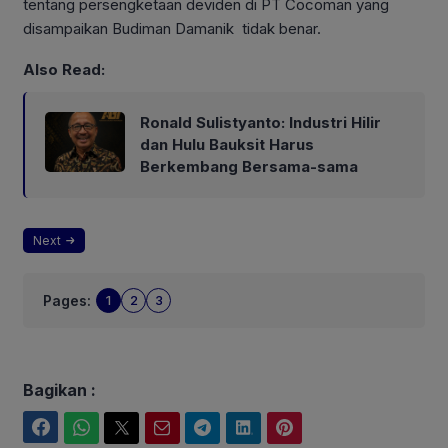
tentang persengketaan deviden di PT Cocoman yang
disampaikan Budiman Damanik tidak benar.
Also Read:
Ronald Sulistyanto: Industri Hilir
dan Hulu Bauksit Harus
Berkembang Bersama-sama
Next
Pages:
1
2
3
Bagikan :
Facebook
WhatsApp
Twitter
Email
Telegram
LinkedIn
Pinterest