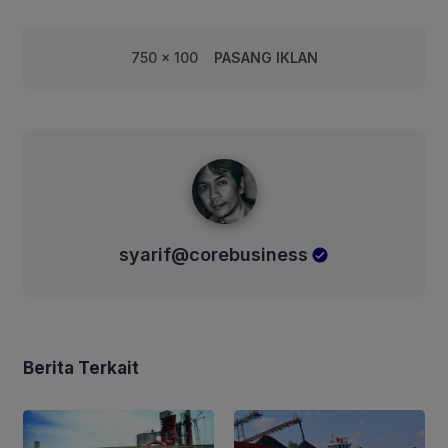
750 x 100
PASANG IKLAN
syarif@corebusiness
syarif@corebusiness
Berita Terkait