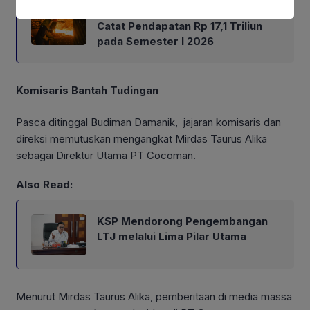
Fokus Jaga Efisiensi, Harita Nickel
Catat Pendapatan Rp 17,1 Triliun
pada Semester I 2026
Komisaris Bantah Tudingan
Pasca ditinggal Budiman Damanik, jajaran komisaris dan
direksi memutuskan mengangkat Mirdas Taurus Alika
sebagai Direktur Utama PT Cocoman.
Also Read:
KSP Mendorong Pengembangan
LTJ melalui Lima Pilar Utama
Menurut Mirdas Taurus Alika, pemberitaan di media massa