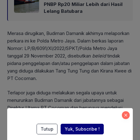
PNBP Rp20 Miliar Lebih dari Hasil
Lelang Batubara
Merasa dirugikan, Budiman Damanik akhirnya melaporkan
perkara ini ke Polda Metro Jaya. Dalam berkas laporan
Nomor: LP/B/6091/XI/2022/SPKT/Polda Metro Jaya
tanggal 29 November 2022, disebutkan
beleid
tindak
pidana penggelapan dan/atau penggelapan dalam jabatan
yang diduga dilakukan Tang Tung Tung dan Kirana Kwee di
PT Cocoman.
Terlapor juga diduga melakukan segala upaya untuk
menurunkan Budiman Damanik dari jabatannya sebagai
Direktur Utama PT Cocoman dan berupaya mendelusi
persentase kepemilikan saham pelapor.
Also Read:
Tutup
Yuk, Subscribe !