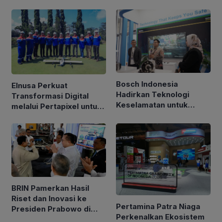
Bosch Indonesia
Elnusa Perkuat
Hadirkan Teknologi
Transformasi Digital
Keselamatan untuk
melalui Pertapixel untuk
Kendaraan di GIIAS 2026
Dukung Pengelolaan
Aset Berbasis Data
BRIN Pamerkan Hasil
Riset dan Inovasi ke
Pertamina Patra Niaga
Presiden Prabowo di
Perkenalkan Ekosistem
Istana