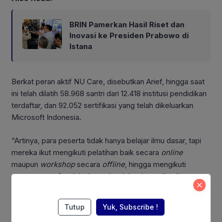
BRIN Pamerkan Hasil Riset dan
Inovasi ke Presiden Prabowo di
Istana
Berkat peran aktif NU Care, disebutkan Arief, hingga saat
ini telah dilatih 58.968 santri dari 12.418 institusi pendidikan
terdaftar, dan 92.052 sertifikasi yang telah dikeluarkan
Microsoft Indonesia.
“Artinya, para peserta tidak hanya belajar ilmu dasar, tapi
mereka ikut mengikuti pelatihan baik secara
online
maupun
workshop
secara
offline
, hingga mengikuti
assessment
. Setelah dinyatakan lulus, baru diberikan
sertifikasi,” terangnya.
Tutup
Yuk, Subscribe !
Also Read: