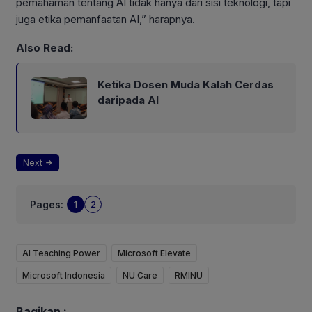
pemahaman tentang AI tidak hanya dari sisi teknologi, tapi
juga etika pemanfaatan AI,” harapnya.
Also Read:
Ketika Dosen Muda Kalah Cerdas
daripada AI
Next
Pages:
1
2
AI Teaching Power
Microsoft Elevate
Microsoft Indonesia
NU Care
RMINU
Bagikan :