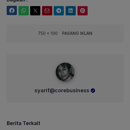
Facebook
WhatsApp
Twitter
Email
Telegram
LinkedIn
Pinterest
750 x 100
PASANG IKLAN
syarif@corebusiness
syarif@corebusiness
Berita Terkait