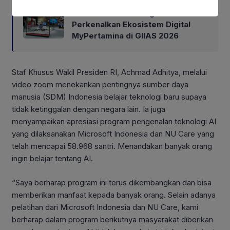
Pertamina Patra Niaga
Perkenalkan Ekosistem Digital
MyPertamina di GIIAS 2026
Staf Khusus Wakil Presiden RI, Achmad Adhitya, melalui
video zoom menekankan pentingnya sumber daya
manusia (SDM) Indonesia belajar teknologi baru supaya
tidak ketinggalan dengan negara lain. Ia juga
menyampaikan apresiasi program pengenalan teknologi AI
yang dilaksanakan Microsoft Indonesia dan NU Care yang
telah mencapai 58.968 santri. Menandakan banyak orang
ingin belajar tentang AI.
“Saya berharap program ini terus dikembangkan dan bisa
memberikan manfaat kepada banyak orang. Selain adanya
pelatihan dari Microsoft Indonesia dan NU Care, kami
berharap dalam program berikutnya masyarakat diberikan