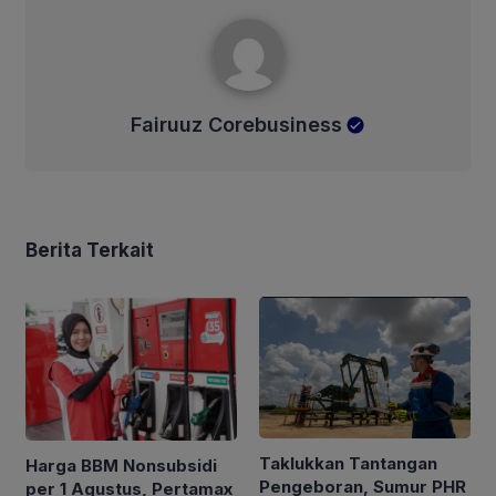
Fairuuz Corebusiness
Fairuuz Corebusiness
Berita Terkait
Taklukkan Tantangan
Harga BBM Nonsubsidi
Pengeboran, Sumur PHR
per 1 Agustus, Pertamax