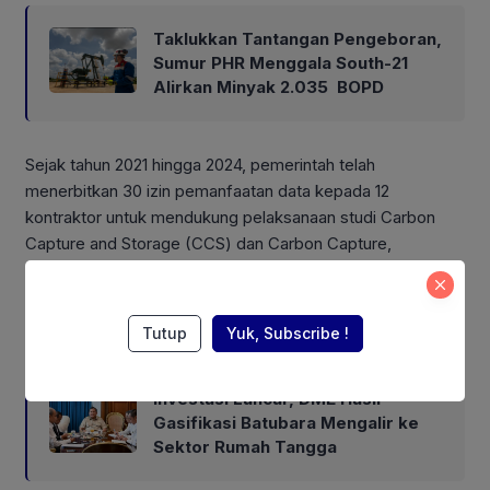
Taklukkan Tantangan Pengeboran,
Sumur PHR Menggala South-21
Alirkan Minyak 2.035 BOPD
Sejak tahun 2021 hingga 2024, pemerintah telah
menerbitkan 30 izin pemanfaatan data kepada 12
kontraktor untuk mendukung pelaksanaan studi Carbon
Capture and Storage (CCS) dan Carbon Capture,
Utilization and Storage (CCUS) di berbagai wilayah
Indonesia.
Tutup
Yuk, Subscribe !
Also Read:
Investasi Lancar, DME Hasil
Gasifikasi Batubara Mengalir ke
Sektor Rumah Tangga