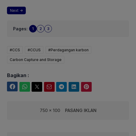
Next
Pages:
1
2
3
#CCS
#CCUS
#Perdagangan karbon
Carbon Capture and Storage
Bagikan :
Facebook
WhatsApp
Twitter
Email
Telegram
LinkedIn
Pinterest
750 x 100
PASANG IKLAN