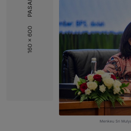
160 x 600
160 x 600
Menkeu Sri Mulya