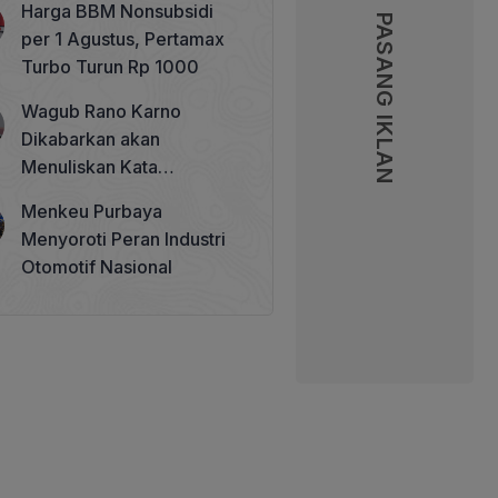
Harga BBM Nonsubsidi
Memperkuat Tata Kelola
PASANG IKLAN
PASANG IKLAN
per 1 Agustus, Pertamax
Perhutanan Sosial
Turbo Turun Rp 1000
Wagub Rano Karno
Dikabarkan akan
Menuliskan Kata
Sambutan di Buku Sastra
Menkeu Purbaya
Betawi 100 Tahun
Menyoroti Peran Industri
Otomotif Nasional