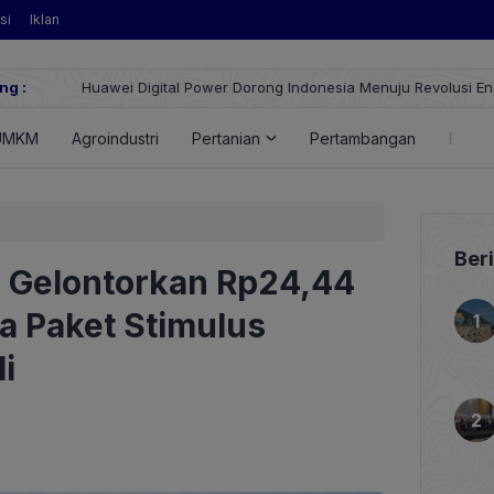
si
Iklan
ng :
Huawei Digital Power Dorong Indonesia Menuju Revolusi Energi T
FusionSolar Terbaru
UMKM
Agroindustri
Pertanian
Pertambangan
Energ
Ber
 Gelontorkan Rp24,44
ma Paket Stimulus
i