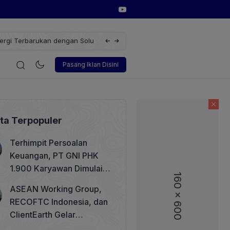
erbarukan dengan Solusi
Wakil Direktur Utama PT Pelindo, Hambra 
i
Korporasi
Teknologi
Otomotif
Wawancara
Soso
Pasang Iklan Disini
ita Terpopuler
Terhimpit Persoalan
Keuangan, PT GNI PHK
1.900 Karyawan Dimulai 5
160 x 600
160 x 600
Agustus 2026
ASEAN Working Group,
RECOFTC Indonesia, dan
ClientEarth Gelar
Lokakarya Regional untuk