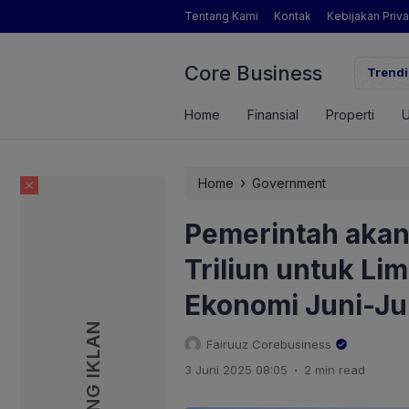
Tentang Kami
Kontak
Kebijakan Priva
Core Business
gamat Pertanian yang Dimaksud Mentan Amran?
Trendi
Home
Finansial
Properti
›
Home
Government
Pemerintah akan
Triliun untuk Li
Ekonomi Juni-Jul
PASANG IKLAN
PASANG IKLAN
Fairuuz Corebusiness
.
3 Juni 2025 08:05
2 min read