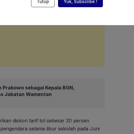
Tutup
Yuk, Subscribe !
en Prabowo sebagai Kepala BGN,
as Jabatan Wamentan
kan diskon tarif tol sebesar 20 persen
 pengendara selama libur sekolah pada Juni