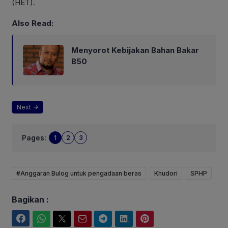
(HET).
Also Read:
Menyorot Kebijakan Bahan Bakar
B50
Next
Pages:
1
2
3
#Anggaran Bulog untuk pengadaan beras
Khudori
SPHP
Bagikan :
Facebook
WhatsApp
Twitter
Email
Telegram
LinkedIn
Pinterest