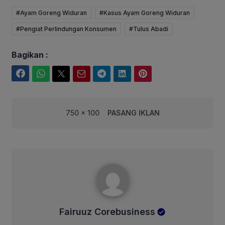
#Ayam Goreng Widuran
#Kasus Ayam Goreng Widuran
#Pengiat Perlindungan Konsumen
#Tulus Abadi
Bagikan :
Facebook
WhatsApp
Twitter
Email
Telegram
LinkedIn
Pinterest
750 x 100
PASANG IKLAN
Fairuuz Corebusiness
Fairuuz Corebusiness