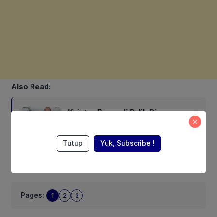
Also Read:
Kejutan Besar di Balik Diamnya
Ikan Betutu
Tutup
Yuk, Subscribe !
Next
Pages:
1
2
3