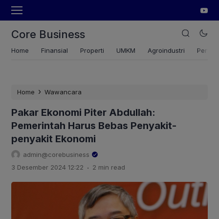
Core Business
Home
Finansial
Properti
UMKM
Agroindustri
Pertan
›
Home
Wawancara
Pakar Ekonomi Piter Abdullah:
Pemerintah Harus Bebas Penyakit-
penyakit Ekonomi
admin@corebusiness
.
3 Desember 2024 12:22
2 min read