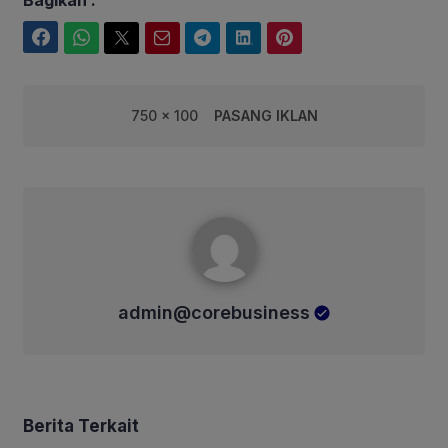
Facebook
WhatsApp
Twitter
Email
Telegram
LinkedIn
Pinterest
750 x 100
PASANG IKLAN
admin@corebusiness
admin@corebusiness
Berita Terkait