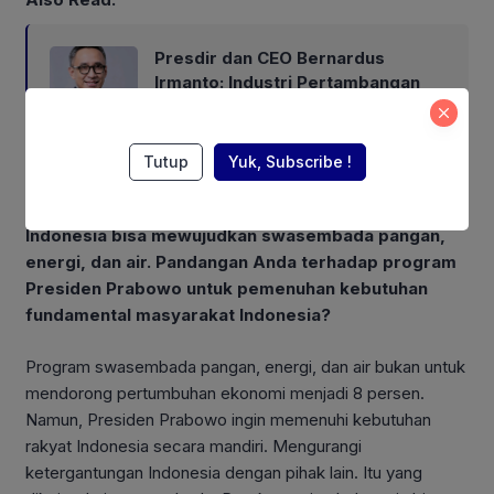
Presdir dan CEO Bernardus
Irmanto: Industri Pertambangan
Tidak Hanya Hasilkan Nilai
Ekonomi
Tutup
Yuk, Subscribe !
Presiden Prabowo Subianto mewacanakan
Indonesia bisa mewujudkan swasembada pangan,
energi, dan air. Pandangan Anda terhadap program
Presiden Prabowo untuk pemenuhan kebutuhan
fundamental masyarakat Indonesia?
Program swasembada pangan, energi, dan air bukan untuk
mendorong pertumbuhan ekonomi menjadi 8 persen.
Namun, Presiden Prabowo ingin memenuhi kebutuhan
rakyat Indonesia secara mandiri. Mengurangi
ketergantungan Indonesia dengan pihak lain. Itu yang