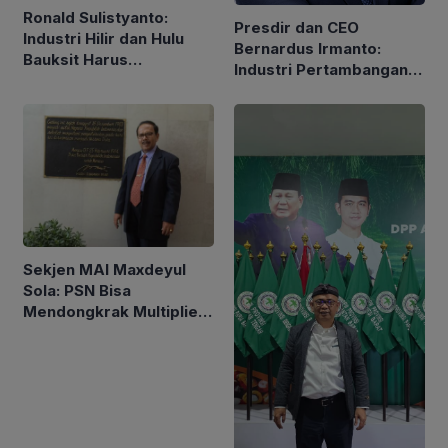
Ronald Sulistyanto:
Presdir dan CEO
Industri Hilir dan Hulu
Bernardus Irmanto:
Bauksit Harus
Industri Pertambangan
Berkembang Bersama-
Tidak Hanya Hasilkan
sama
Nilai Ekonomi
Sekjen MAI Maxdeyul
Sola: PSN Bisa
Mendongkrak Multiplier
Effect Sorgum