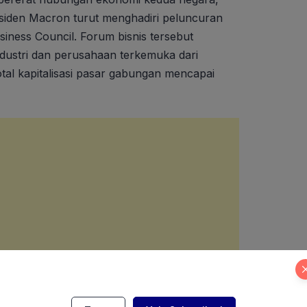
iden Macron turut menghadiri peluncuran
iness Council. Forum bisnis tersebut
ustri dan perusahaan terkemuka dari
tal kapitalisasi pasar gabungan mencapai