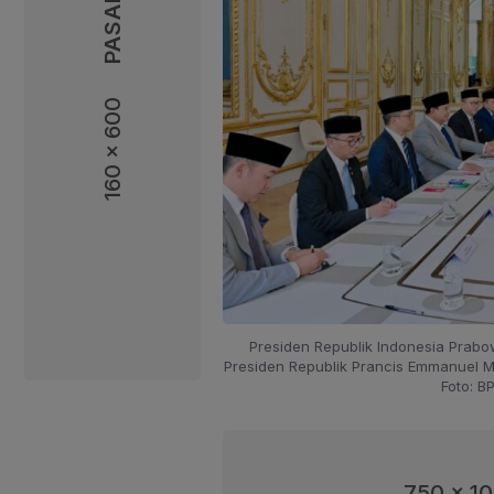
160 x 600
160 x 600
Presiden Republik Indonesia Prab
Presiden Republik Prancis Emmanuel Ma
Foto: B
750 x 1