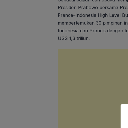
Presiden Prabowo bersama Pres
France–Indonesia High Level Bus
mempertemukan 30 pimpinan ind
Indonesia dan Prancis dengan to
US$ 1,3 triliun.