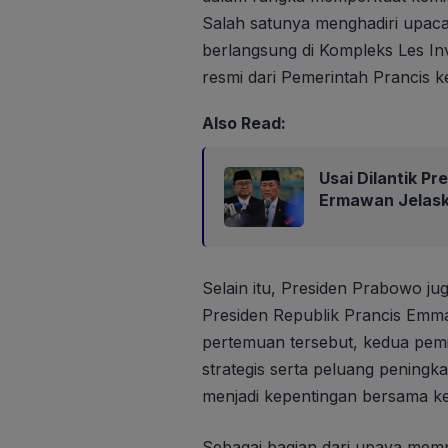
Salah satunya menghadiri upac
berlangsung di Kompleks Les In
resmi dari Pemerintah Prancis 
Also Read:
Usai Dilantik P
Ermawan Jelask
Selain itu, Presiden Prabowo ju
Presiden Republik Prancis Emma
pertemuan tersebut, kedua pem
strategis serta peluang peningk
menjadi kepentingan bersama k
Sebagai bagian dari upaya mem