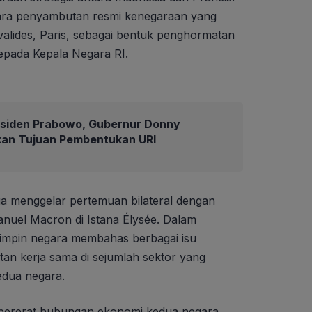
ara penyambutan resmi kenegaraan yang
valides, Paris, sebagai bentuk penghormatan
kepada Kepala Negara RI.
residen Prabowo, Gubernur Donny
an Tujuan Pembentukan URI
ga menggelar pertemuan bilateral dengan
nuel Macron di Istana Élysée. Dalam
impin negara membahas berbagai isu
atan kerja sama di sejumlah sektor yang
edua negara.
pererat hubungan ekonomi kedua negara,