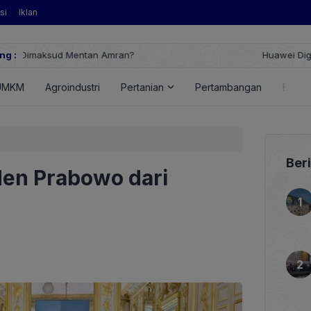
si
Iklan
ng :
Huawei Digital Power Dorong Indonesia Menuju Revolusi Energi T
FusionSolar Terbaru
UMKM
Agroindustri
Pertanian
Pertambangan
Energ
Ber
den Prabowo dari