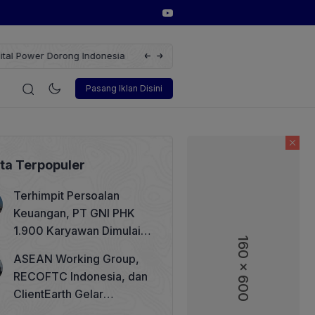
erbarukan dengan Solusi
Wakil Direktur Utama PT Pelindo, Hambra 
i
Korporasi
Teknologi
Otomotif
Wawancara
Soso
Pasang Iklan Disini
ita Terpopuler
Terhimpit Persoalan
Keuangan, PT GNI PHK
1.900 Karyawan Dimulai 5
160 x 600
160 x 600
Agustus 2026
ASEAN Working Group,
RECOFTC Indonesia, dan
ClientEarth Gelar
Lokakarya Regional untuk