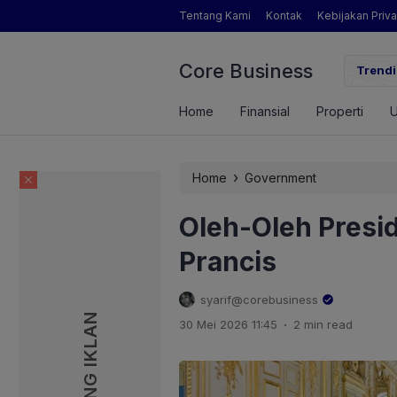
Tentang Kami
Kontak
Kebijakan Priva
Core Business
gamat Pertanian yang Dimaksud Mentan Amran?
Trendi
Home
Finansial
Properti
›
Home
Government
Oleh-Oleh Presi
Prancis
syarif@corebusiness
PASANG IKLAN
PASANG IKLAN
.
30 Mei 2026 11:45
2 min read