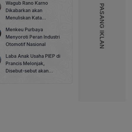
Wagub Rano Karno
Memperkuat Tata Kelola
PASANG IKLAN
PASANG IKLAN
Dikabarkan akan
Perhutanan Sosial
Menuliskan Kata
Sambutan di Buku Sastra
Menkeu Purbaya
Betawi 100 Tahun
Menyoroti Peran Industri
Otomotif Nasional
Laba Anak Usaha PIEP di
Prancis Melonjak,
Disebut-sebut akan
Akuisisi Perusahaan
Migas Kanada