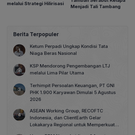
Tambah Serabut Kelapa
melalui Strategi Hilirisasi
Menjadi Tali Tambang
Berita Terpopuler
Ketum Perpadi Ungkap Kondisi Tata
Niaga Beras Nasional
KSP Mendorong Pengembangan LTJ
melalui Lima Pilar Utama
Terhimpit Persoalan Keuangan, PT GNI
PHK 1.900 Karyawan Dimulai 5 Agustus
2026
ASEAN Working Group, RECOFTC
Indonesia, dan ClientEarth Gelar
Lokakarya Regional untuk Memperkuat
Tata Kelola Perhutanan Sosial