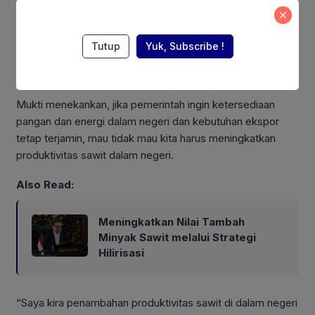
“Jika ada tambahan CPO 5 juta ton, sementara saat ini
produksi sawit relatif
stagnan,
tentunya akan memengaruhi
penyediaan produksi untuk kebutuhan ekspor. Karena, kita
Tutup
Yuk, Subscribe !
harus memprioritaskan kebutuhan dalam negeri,”
terangnya.
Mukti menekankan, jika pemerintah ingin ketersediaan
pangan dan energi dalam negeri dan kebutuhan ekspor
tetap terjamin, mau tidak mau kita harus meningkatkan
produktivitas sawit dalam negeri.
Also Read:
Meningkatkan Nilai Tambah
Minyak Sawit melalui Strategi
Hilirisasi
“Saya kira penambahan produktivitas sawit di dalam negeri