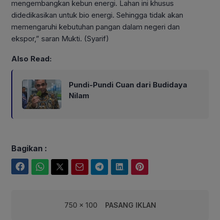
mengembangkan kebun energi. Lahan ini khusus
didedikasikan untuk bio energi. Sehingga tidak akan
memengaruhi kebutuhan pangan dalam negeri dan
ekspor,” saran Mukti. (Syarif)
Also Read:
Pundi-Pundi Cuan dari Budidaya
Nilam
Bagikan :
Facebook
WhatsApp
Twitter
Email
Telegram
LinkedIn
Pinterest
750 x 100
PASANG IKLAN