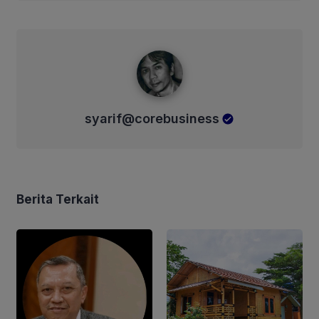
syarif@corebusiness
syarif@corebusiness
Berita Terkait