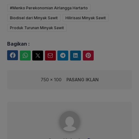
#Menko Perekonomian Airlangga Hartarto
Biodisel dari Minyak Sawit
Hilirisasi Minyak Sawit
Produk Turunan Minyak Sawit
Bagikan :
Facebook
WhatsApp
Twitter
Email
Telegram
LinkedIn
Pinterest
750 x 100
PASANG IKLAN
Gaus Kaisuku