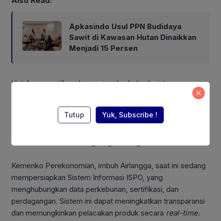
Also Read:
Apkasindo Usul PPN Budidaya
Sawit di Kawasan Hutan Dinaikkan
Menjadi 15 Persen
Untuk memastikan daya saing dan keberlanjutan,
pemerintah menerbitkan Peraturan Presiden Nomor 16
Tahun 2025 untuk memperkuat sertifikasi Minyak Sawit
Tutup
Yuk, Subscribe !
Berkelanjutan Indonesia (Indonesian Sustainable Palm
Oil/ISPO) yang memastikan produk minyak sawit Indonesia
sudah sesuai standar lingkungan dan global.
Kemenko Perekonomian, imbuh Airlangga, saat ini sedang
mempersiapkan Sistem Informasi ISPO, yang
menghubungkan data perkebunan, sertifikasi, dan
perdagangan. Sistem ini dapat meningkatkan transparansi
dan memungkinkan pelacakan produk secara
real-time.