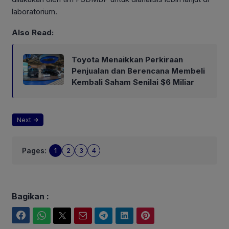
laboratorium.
Also Read:
Toyota Menaikkan Perkiraan
Penjualan dan Berencana Membeli
Kembali Saham Senilai $6 Miliar
Next
Pages:
1
2
3
4
Bagikan :
Facebook
WhatsApp
Twitter
Email
Telegram
LinkedIn
Pinterest