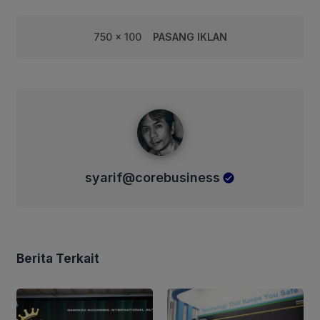
750 x 100
PASANG IKLAN
syarif@corebusiness
syarif@corebusiness
Berita Terkait