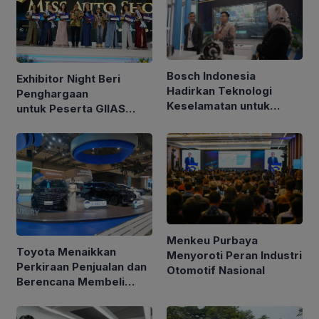
Bosch Indonesia
Exhibitor Night Beri
Hadirkan Teknologi
Penghargaan
Keselamatan untuk
untuk Peserta GIIAS
Kendaraan di GIIAS 2026
2026, Berikut
Pemenangnya
Menkeu Purbaya
Toyota Menaikkan
Menyoroti Peran Industri
Perkiraan Penjualan dan
Otomotif Nasional
Berencana Membeli
Kembali Saham Senilai
$6 Miliar