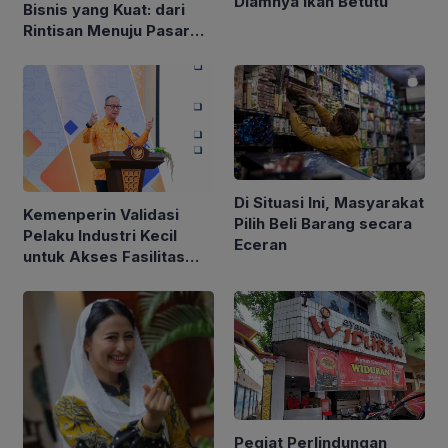
Diamnya Ikan Betutu
Bisnis yang Kuat: dari
Rintisan Menuju Pasar
Global
Di Situasi Ini, Masyarakat
Kemenperin Validasi
Pilih Beli Barang secara
Pelaku Industri Kecil
Eceran
untuk Akses Fasilitas
TKDN Self Declare
Pegiat Perlindungan