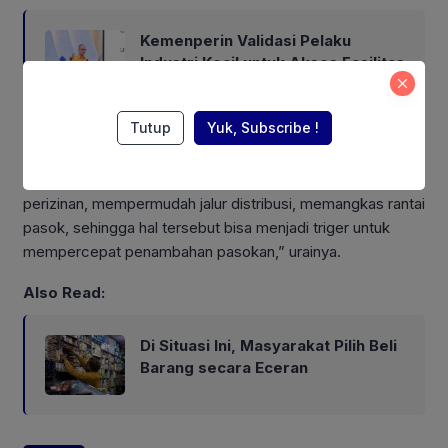
Kemenperin Validasi Pelaku
Industri Kecil untuk Akses Fasilitas
TKDN Self Declare
Tutup
Yuk, Subscribe !
“Pemerintah harus bertindak cepat, bersinergi dengan
semua
stakeholder
. Misalnya memberikan kemudahan
perizinan, mempermudah jalur distribusi, memangkas rantai
pasok, sehingga hal tersebut bisa menjadi triger untuk
mempercepat penambahan pasokan,” urainya.
Also Read:
Di Situasi Ini, Masyarakat Pilih Beli
Barang secara Eceran