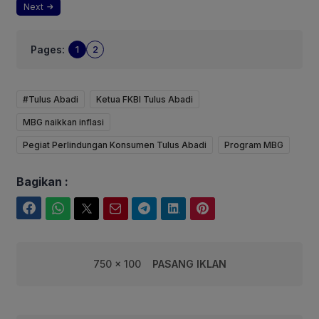
Next
Pages:
1
2
#Tulus Abadi
Ketua FKBI Tulus Abadi
MBG naikkan inflasi
Pegiat Perlindungan Konsumen Tulus Abadi
Program MBG
Bagikan :
Facebook
WhatsApp
Twitter
Email
Telegram
LinkedIn
Pinterest
750 x 100
PASANG IKLAN