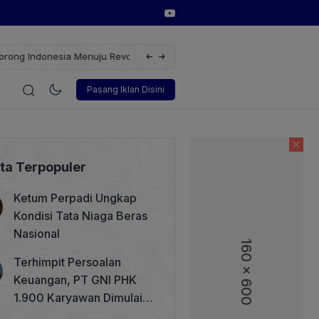
erbarukan dengan Solusi
Wakil Direktur Utama PT Pelindo, Hambra 
i
Korporasi
Teknologi
Otomotif
Wawancara
Sos
Pasang Iklan Disini
ita Terpopuler
Ketum Perpadi Ungkap
Kondisi Tata Niaga Beras
Nasional
160 x 600
160 x 600
Terhimpit Persoalan
Keuangan, PT GNI PHK
1.900 Karyawan Dimulai 5
Agustus 2026