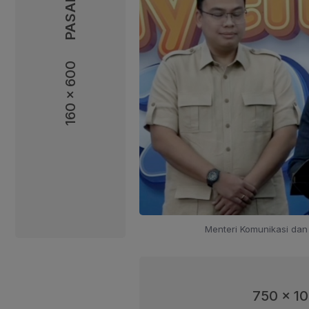
160 x 600
160 x 600
Menteri Komunikasi dan 
750 x 1