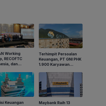
N Working
Terhimpit Persoalan
p, RECOFTC
Keuangan, PT GNI PHK
nesia, dan
1.900 Karyawan
tEarth Gelar
Dimulai 5 Agustus
karya Regional
2026
k Memperkuat
Kelola
utanan Sosial
isi Keuangan
Maybank Raih 13