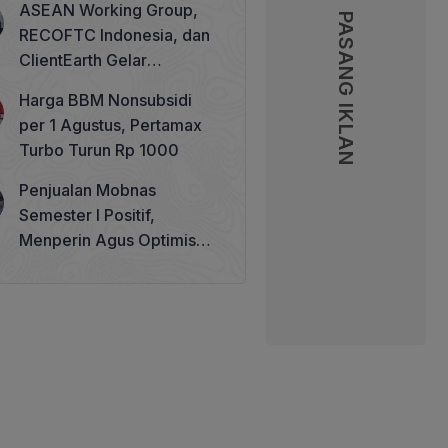
ASEAN Working Group,
PASANG IKLAN
PASANG IKLAN
RECOFTC Indonesia, dan
ClientEarth Gelar
Lokakarya Regional untuk
Harga BBM Nonsubsidi
Memperkuat Tata Kelola
per 1 Agustus, Pertamax
Perhutanan Sosial
Turbo Turun Rp 1000
Penjualan Mobnas
Semester I Positif,
Menperin Agus Optimistis
Lampaui Target 850 Unit