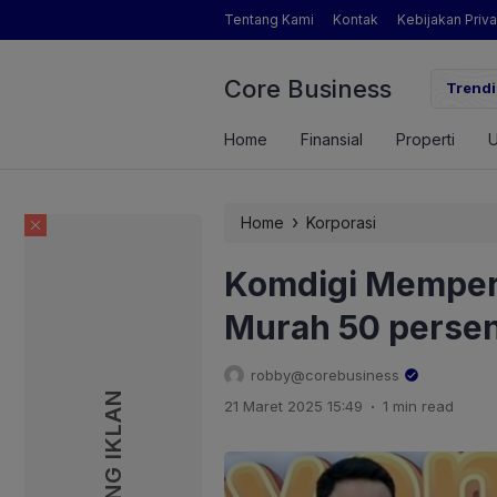
Tentang Kami
Kontak
Kebijakan Priva
Core Business
gamat Pertanian yang Dimaksud Mentan Amran?
Trendi
Home
Finansial
Properti
›
Home
Korporasi
Komdigi Mempers
Murah 50 perse
robby@corebusiness
PASANG IKLAN
PASANG IKLAN
.
21 Maret 2025 15:49
1 min read