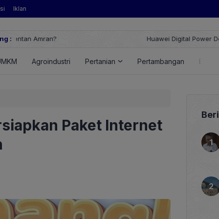
si
Iklan
ng :
Huawei Digital Power Dorong Indonesia Menuju Revolusi Energi T
FusionSolar Terbaru
UMKM
Agroindustri
Pertanian
Pertambangan
Energ
Ber
iapkan Paket Internet
n