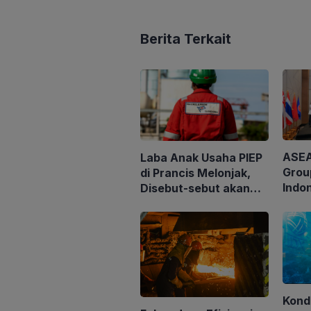
Berita Terkait
ASEA
Laba Anak Usaha PIEP
Grou
di Prancis Melonjak,
Indo
Disebut-sebut akan
Clien
Akuisisi Perusahaan
Loka
Migas Kanada
untu
Tata 
Perh
Kond