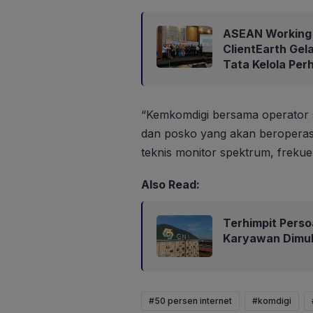
ASEAN Working 
ClientEarth Gel
Tata Kelola Per
“Kemkomdigi bersama operator 
dan posko yang akan beroperasi 
teknis monitor spektrum, frekue
Also Read:
Terhimpit Perso
Karyawan Dimul
#50 persen internet
#komdigi