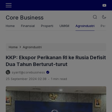
Core Business
Home
Finansial
Properti
UMKM
Agroindustri
Pertan
›
Home
Agroindustri
KKP: Ekspor Perikanan RI ke Rusia Defisit
Dua Tahun Berturut-turut
syarif@corebusiness
.
25 September 2024 02:38
1 min read