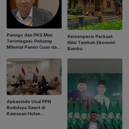
Pamigo dan PKS Mini
Kemenperin Perkuat
Terintegasi: Peluang
Nilai Tambah Ekonomi
Milenial Panen Cuan dari
Bambu
Bisnis Sawit
Apkasindo Usul PPN
Budidaya Sawit di
Kawasan Hutan
Dinaikkan Menjadi 15
Persen