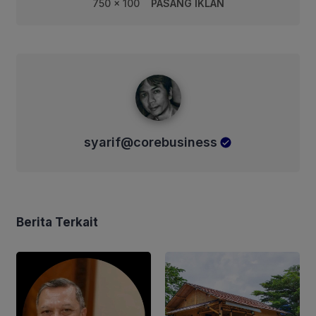
750 x 100
PASANG IKLAN
syarif@corebusiness
syarif@corebusiness
Berita Terkait