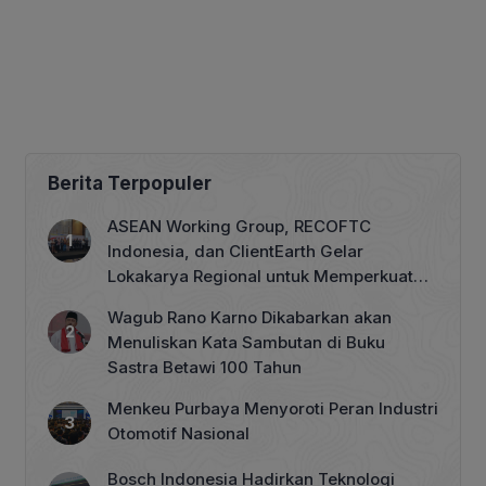
Berita Terpopuler
ASEAN Working Group, RECOFTC
Indonesia, dan ClientEarth Gelar
Lokakarya Regional untuk Memperkuat
Tata Kelola Perhutanan Sosial
Wagub Rano Karno Dikabarkan akan
Menuliskan Kata Sambutan di Buku
Sastra Betawi 100 Tahun
Menkeu Purbaya Menyoroti Peran Industri
Otomotif Nasional
Bosch Indonesia Hadirkan Teknologi