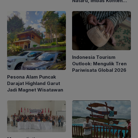
Nataru, Imbas Konten
Negatif?
Indonesia Tourism
Outlook: Mengulik Tren
Pariwisata Global 2026
Pesona Alam Puncak
Darajat Highland Garut
Jadi Magnet Wisatawan