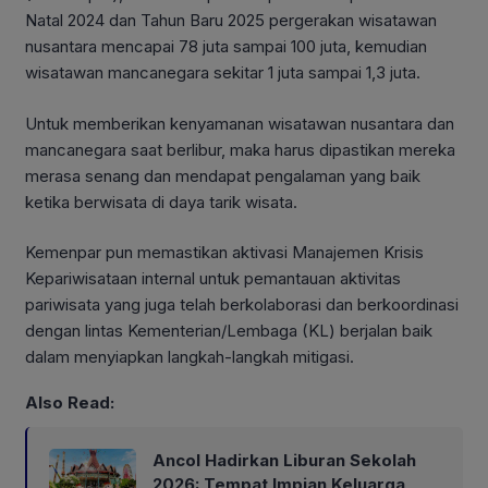
Natal 2024 dan Tahun Baru 2025 pergerakan wisatawan
nusantara mencapai 78 juta sampai 100 juta, kemudian
wisatawan mancanegara sekitar 1 juta sampai 1,3 juta.
Untuk memberikan kenyamanan wisatawan nusantara dan
mancanegara saat berlibur, maka harus dipastikan mereka
merasa senang dan mendapat pengalaman yang baik
ketika berwisata di daya tarik wisata.
Kemenpar pun memastikan aktivasi Manajemen Krisis
Kepariwisataan internal untuk pemantauan aktivitas
pariwisata yang juga telah berkolaborasi dan berkoordinasi
dengan lintas Kementerian/Lembaga (KL) berjalan baik
dalam menyiapkan langkah-langkah mitigasi.
Also Read:
Ancol Hadirkan Liburan Sekolah
2026: Tempat Impian Keluarga