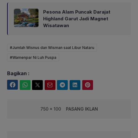
Pesona Alam Puncak Darajat
Highland Garut Jadi Magnet
Wisatawan
#Jumlah Wisnus dan Wisman saat Libur Nataru
#Wamenpar Ni Luh Puspa
Bagikan :
Facebook
WhatsApp
Twitter
Email
Telegram
LinkedIn
Pinterest
750 x 100
PASANG IKLAN