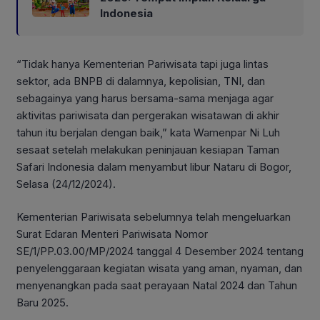
Indonesia
“Tidak hanya Kementerian Pariwisata tapi juga lintas
sektor, ada BNPB di dalamnya, kepolisian, TNI, dan
sebagainya yang harus bersama-sama menjaga agar
aktivitas pariwisata dan pergerakan wisatawan di akhir
tahun itu berjalan dengan baik,” kata Wamenpar Ni Luh
sesaat setelah melakukan peninjauan kesiapan Taman
Safari Indonesia dalam menyambut libur Nataru di Bogor,
Selasa (24/12/2024).
Kementerian Pariwisata sebelumnya telah mengeluarkan
Surat Edaran Menteri Pariwisata Nomor
SE/1/PP.03.00/MP/2024 tanggal 4 Desember 2024 tentang
penyelenggaraan kegiatan wisata yang aman, nyaman, dan
menyenangkan pada saat perayaan Natal 2024 dan Tahun
Baru 2025.