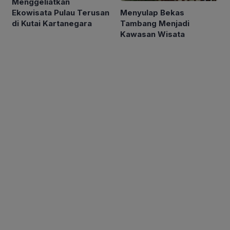
Menggeliatkan
Menyulap Bekas
Ekowisata Pulau Terusan
Tambang Menjadi
di Kutai Kartanegara
Kawasan Wisata