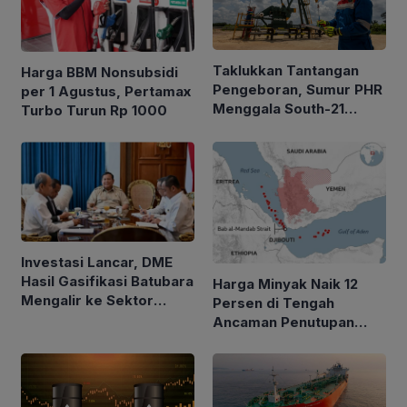
Taklukkan Tantangan
Harga BBM Nonsubsidi
Pengeboran, Sumur PHR
per 1 Agustus, Pertamax
Menggala South-21
Turbo Turun Rp 1000
Alirkan Minyak 2.035
BOPD
Investasi Lancar, DME
Hasil Gasifikasi Batubara
Harga Minyak Naik 12
Mengalir ke Sektor
Persen di Tengah
Rumah Tangga
Ancaman Penutupan
Laut Merah