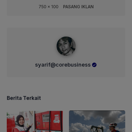
750 x 100
PASANG IKLAN
syarif@corebusiness
syarif@corebusiness
Berita Terkait