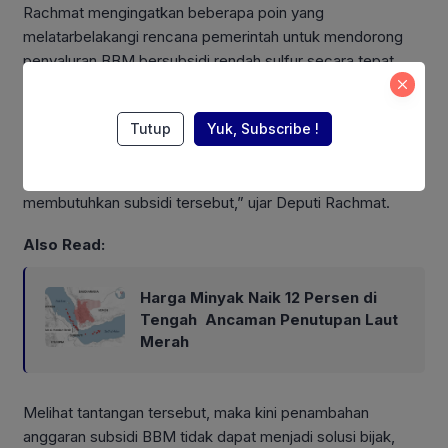
Rachmat mengingatkan beberapa poin yang
melatarbelakangi rencana pemerintah untuk mendorong
penyaluran BBM bersubsidi rendah sulfur secara tepat.
“Dalam lima tahun terakhir, pemerintah rata-rata
Tutup
Yuk, Subscribe !
menghabiskan 119 triliun setiap tahunnya untuk subsidi
BBM. Ini artinya pajak masyarakat tidak secara optimal
tersalurkan karena tidak dinikmati golongan yang
membutuhkan subsidi tersebut,” ujar Deputi Rachmat.
Also Read:
Harga Minyak Naik 12 Persen di
Tengah Ancaman Penutupan Laut
Merah
Melihat tantangan tersebut, maka kini penambahan
anggaran subsidi BBM tidak dapat menjadi solusi bijak,