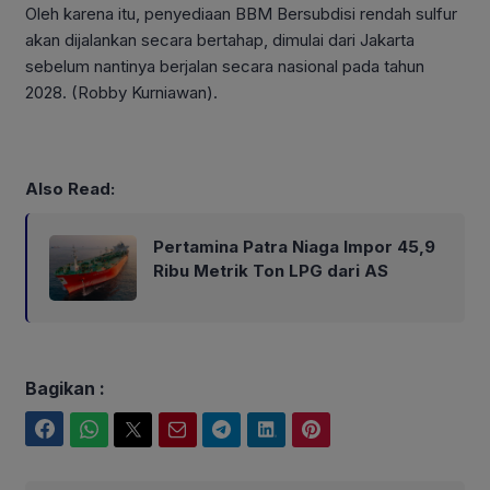
Oleh karena itu, penyediaan BBM Bersubdisi rendah sulfur
akan dijalankan secara bertahap, dimulai dari Jakarta
sebelum nantinya berjalan secara nasional pada tahun
2028. (Robby Kurniawan).
Also Read:
Pertamina Patra Niaga Impor 45,9
Ribu Metrik Ton LPG dari AS
Bagikan :
Facebook
WhatsApp
Twitter
Email
Telegram
LinkedIn
Pinterest