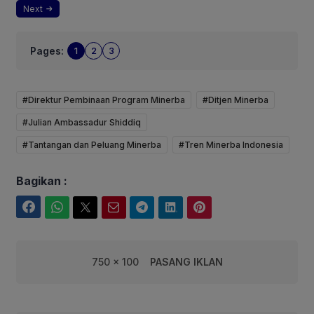
Next
Pages:
1
2
3
#Direktur Pembinaan Program Minerba
#Ditjen Minerba
#Julian Ambassadur Shiddiq
#Tantangan dan Peluang Minerba
#Tren Minerba Indonesia
Bagikan :
Facebook
WhatsApp
Twitter
Email
Telegram
LinkedIn
Pinterest
750 x 100
PASANG IKLAN