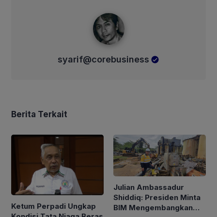
syarif@corebusiness
syarif@corebusiness
Berita Terkait
Julian Ambassadur
Shiddiq: Presiden Minta
Ketum Perpadi Ungkap
BIM Mengembangkan
Kondisi Tata Niaga Beras