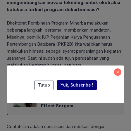
mengembangkan inovasi teknologi untuk ekstraksi
batubara terkait program dekarbonisasi?
Direktorat Pembinaan Program Minerba melakukan
beberapa langkah, pertama, memberikan mandatori.
Misalnya, pemilik IUP Perjanjian Karya Pengusahaan
Pertambangan Batubara (PKP2B) kita wajibkan harus
melakukan hilirisasi sebagai syarat perpanjangan kegiatan
usahanya. Saat ini sudah ada tujuh perusahaan yang
melakukan kegiatan hilirisasi batubara.
Also Read:
Tutup
Yuk, Subscribe !
Sekjen MAI Maxdeyul Sola: PSN
Bisa Mendongkrak Multiplier
Effect Sorgum
Contoh lain adalah sosialisasi dan edukasi dengan