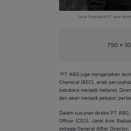
Vice President PT Amir Brot
750 x 1
“PT ABG juga mengerjakan
tec
Chemical (BEC), anak perusahaa
batubara menjadi metanol. Dire
dan akan menjadi pelopor perta
Dalam susunan direksi PT ABG,
Officer (CEO), Jamil Amir Badu
sebagai General Affair Directo