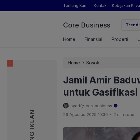
Tentang Kami
Kontak
Kebijakan Priva
Core Business
gamat Pertanian yang Dimaksud Mentan Amran?
Trendi
Home
Finansial
Properti
›
Home
Sosok
Jamil Amir Baduw
untuk Gasifikasi
syarif@corebusiness
PASANG IKLAN
PASANG IKLAN
.
26 Agustus 2025 10:36
2 min read