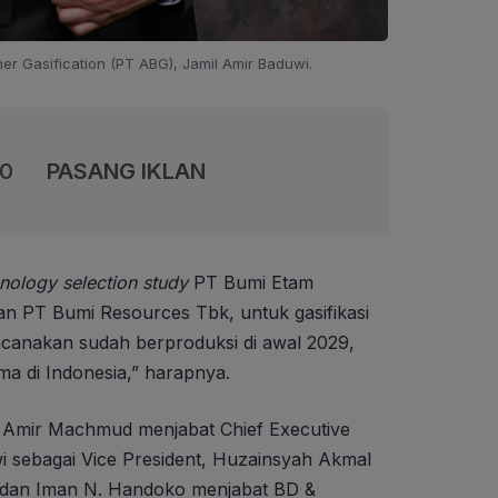
her Gasification (PT ABG), Jamil Amir Baduwi.
00
PASANG IKLAN
hnology
selection study
PT Bumi Etam
n PT Bumi Resources Tbk, untuk gasifikasi
ncanakan sudah berproduksi di awal 2029,
ma di Indonesia,” harapnya.
 Amir Machmud menjabat Chief Executive
wi sebagai Vice President, Huzainsyah Akmal
r, dan Iman N. Handoko menjabat BD &