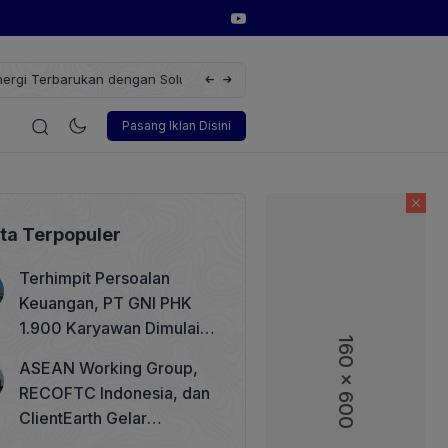
erbarukan dengan Solusi
Wakil Direktur Utama PT Pelindo, Hambra 
i
Korporasi
Teknologi
Otomotif
Wawancara
Sos
Pasang Iklan Disini
ita Terpopuler
Terhimpit Persoalan
Keuangan, PT GNI PHK
1.900 Karyawan Dimulai 5
160 x 600
160 x 600
Agustus 2026
ASEAN Working Group,
RECOFTC Indonesia, dan
ClientEarth Gelar
Lokakarya Regional untuk