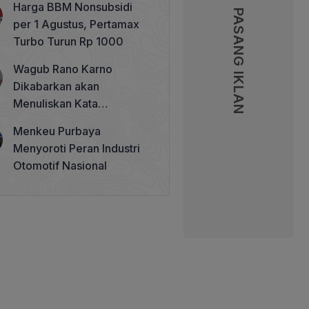
Harga BBM Nonsubsidi
Memperkuat Tata Kelola
PASANG IKLAN
PASANG IKLAN
per 1 Agustus, Pertamax
Perhutanan Sosial
Turbo Turun Rp 1000
Wagub Rano Karno
Dikabarkan akan
Menuliskan Kata
Sambutan di Buku Sastra
Menkeu Purbaya
Betawi 100 Tahun
Menyoroti Peran Industri
Otomotif Nasional