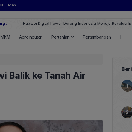
si
Iklan
ng :
Huawei Digital Power Dorong Indonesia Menuju Revolusi Energi T
FusionSolar Terbaru
UMKM
Agroindustri
Pertanian
Pertambangan
Energ
Ber
i Balik ke Tanah Air