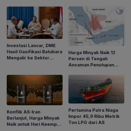
Alirkan Minyak 2.035
BOPD
Investasi Lancar, DME
Hasil Gasifikasi Batubara
Harga Minyak Naik 12
Mengalir ke Sektor
Persen di Tengah
Rumah Tangga
Ancaman Penutupan
Laut Merah
Pertamina Patra Niaga
Konflik AS-Iran
Impor 45,9 Ribu Metrik
Berlanjut, Harga Minyak
Ton LPG dari AS
Naik untuk Hari Keempat
Berturut-turut