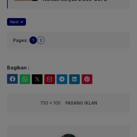
Next
Pages:
1
2
Bagikan :
Facebook
WhatsApp
Twitter
Email
Telegram
LinkedIn
Pinterest
750 x 100
PASANG IKLAN
syarif@corebusiness