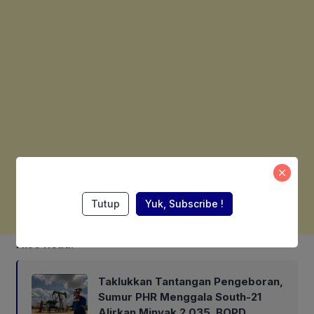
Tutup
Yuk, Subscribe !
Also Read:
Taklukkan Tantangan Pengeboran,
Sumur PHR Menggala South-21
Alirkan Minyak 2.035 BOPD