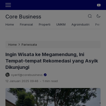
Core Business
Home
Finansial
Properti
UMKM
Agroindustri
Pertan
›
Home
Pariwisata
Ingin Wisata ke Megamendung, Ini
Tempat-tempat Rekomedasi yang Asyik
Dikunjungi
syarif@corebusiness
.
12 Januari 2025 09:46
1 min read