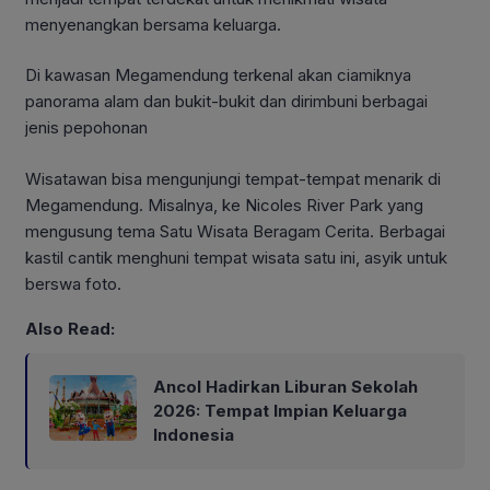
menyenangkan bersama keluarga.
Di kawasan Megamendung terkenal akan ciamiknya
panorama alam dan bukit-bukit dan dirimbuni berbagai
jenis pepohonan
Wisatawan bisa mengunjungi tempat-tempat menarik di
Megamendung. Misalnya, ke Nicoles River Park yang
mengusung tema Satu Wisata Beragam Cerita. Berbagai
kastil cantik menghuni tempat wisata satu ini, asyik untuk
berswa foto.
Also Read:
Ancol Hadirkan Liburan Sekolah
2026: Tempat Impian Keluarga
Indonesia