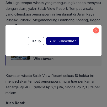
Ada juga tempat wisata yang mengusung konsep menyatu
dengan alam, yakni Salak View Resort. Tempat wisata
yang dilengkapi penginapan ini beralamat di Jalan Raya
Puncak, Pusdik Megamendung Gombong Koneng, Bogor,
Jawa Barat.
Also Read:
Tutup
Yuk, Subscribe !
Pesona Alam Puncak Darajat
Highland Garut Jadi Magnet
Wisatawan
Kawasan wisata Salak View Resort seluas 10 hektar ini
menyediakan tempat penginapan, mulai tipe per kamar
seharga Rp 400,
deluxe
Rp 2,2 juta, hingga Rp 2,3 juta per
malam.
Also Read: