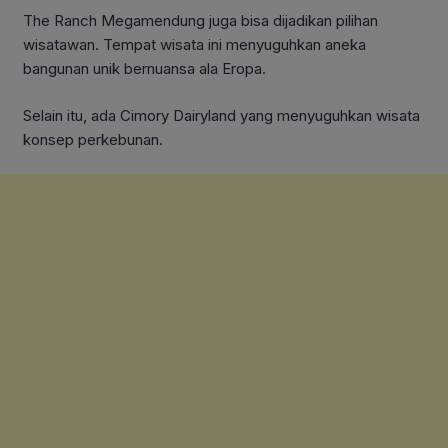
The Ranch Megamendung juga bisa dijadikan pilihan
wisatawan. Tempat wisata ini menyuguhkan aneka
bangunan unik bernuansa ala Eropa.
Selain itu, ada Cimory Dairyland yang menyuguhkan wisata
konsep perkebunan.