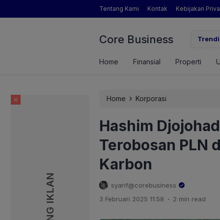
Tentang Kami
Kontak
Kebijakan Priva
Core Business
gamat Pertanian yang Dimaksud Mentan Amran?
Trendi
Home
Finansial
Properti
›
Home
Korporasi
Hashim Djojohad
Terobosan PLN 
Karbon
PASANG IKLAN
PASANG IKLAN
syarif@corebusiness
.
3 Februari 2025 11:58
2 min read