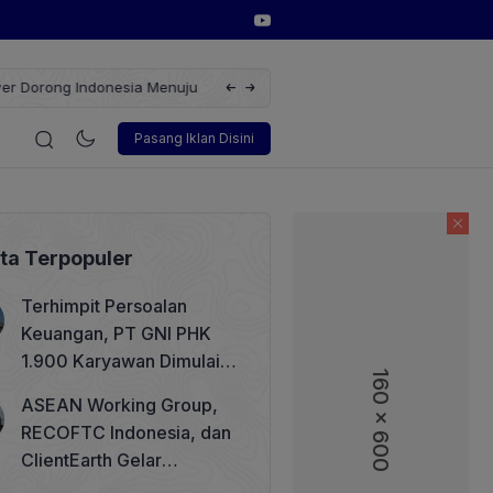
erbarukan dengan Solusi
Wakil Direktur Utama PT Pelindo, Hambra 
i
Korporasi
Teknologi
Otomotif
Wawancara
Sos
Pasang Iklan Disini
ita Terpopuler
Terhimpit Persoalan
Keuangan, PT GNI PHK
1.900 Karyawan Dimulai 5
160 x 600
160 x 600
Agustus 2026
ASEAN Working Group,
RECOFTC Indonesia, dan
ClientEarth Gelar
Lokakarya Regional untuk