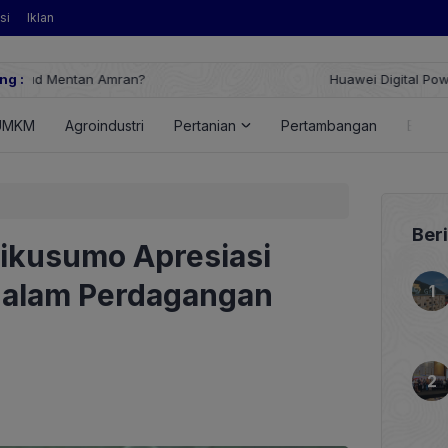
si
Iklan
ng :
Huawei Digital Power Dorong Indonesia Menuju Revolusi Energi T
FusionSolar Terbaru
UMKM
Agroindustri
Pertanian
Pertambangan
Energ
Ber
ikusumo Apresiasi
dalam Perdagangan