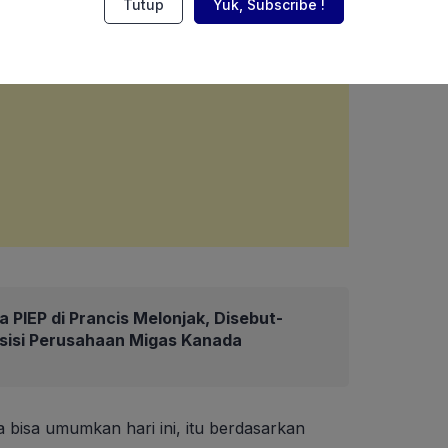
Tutup
Yuk, Subscribe !
 PIEP di Prancis Melonjak, Disebut-
isisi Perusahaan Migas Kanada
a bisa umumkan hari ini, itu berdasarkan