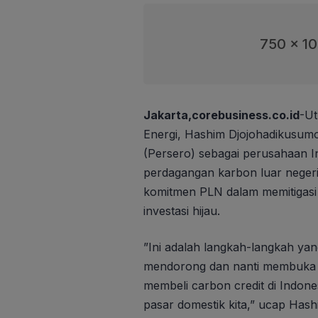
750 x 1
Jakarta,corebusiness.co.id
-Ut
Energi, Hashim Djojohadikusum
(Persero) sebagai perusahaan 
perdagangan karbon luar negeri
komitmen PLN dalam memitigasi
investasi hijau.
”Ini adalah langkah-langkah yang
mendorong dan nanti membuka un
membeli carbon credit di Indones
pasar domestik kita,” ucap Has