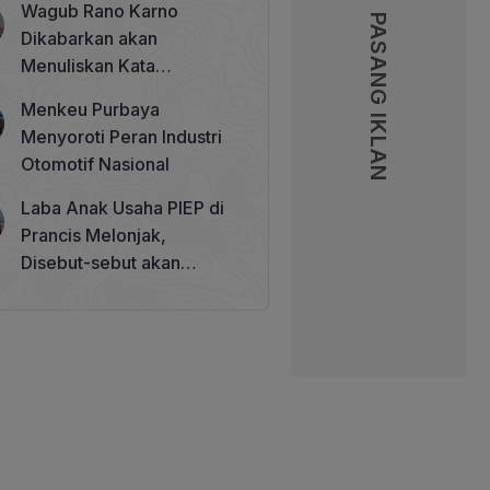
Wagub Rano Karno
Memperkuat Tata Kelola
PASANG IKLAN
PASANG IKLAN
Dikabarkan akan
Perhutanan Sosial
Menuliskan Kata
Sambutan di Buku Sastra
Menkeu Purbaya
Betawi 100 Tahun
Menyoroti Peran Industri
Otomotif Nasional
Laba Anak Usaha PIEP di
Prancis Melonjak,
Disebut-sebut akan
Akuisisi Perusahaan
Migas Kanada