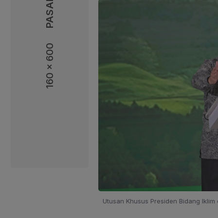
160 x 600
160 x 600
Utusan Khusus Presiden Bidang Iklim