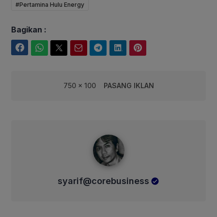
#Pertamina Hulu Energy
Bagikan :
Facebook
WhatsApp
Twitter
Email
Telegram
LinkedIn
Pinterest
750 x 100
PASANG IKLAN
syarif@corebusiness
syarif@corebusiness