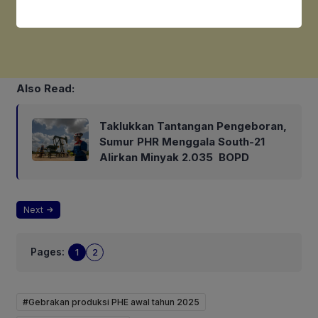
Also Read:
Taklukkan Tantangan Pengeboran,
Sumur PHR Menggala South-21
Alirkan Minyak 2.035 BOPD
Next
Pages:
1
2
#Gebrakan produksi PHE awal tahun 2025