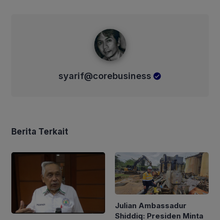
syarif@corebusiness
syarif@corebusiness
Berita Terkait
Julian Ambassadur
Shiddiq: Presiden Minta