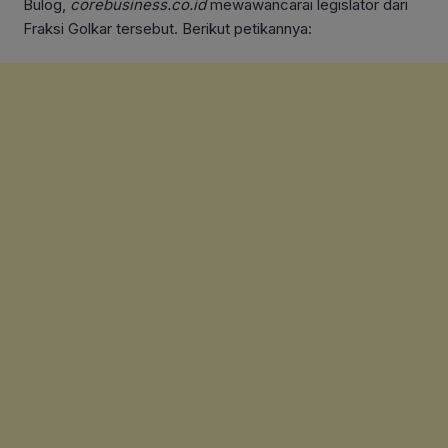
Bulog,
corebusiness.co.id
mewawancarai legislator dari
Fraksi Golkar tersebut. Berikut petikannya: