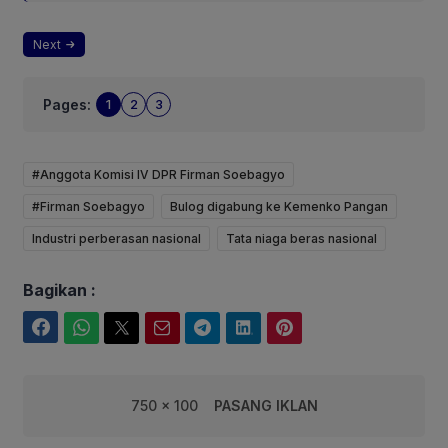
Next
Pages:
1
2
3
#Anggota Komisi IV DPR Firman Soebagyo
#Firman Soebagyo
Bulog digabung ke Kemenko Pangan
Industri perberasan nasional
Tata niaga beras nasional
Bagikan :
Facebook
WhatsApp
Twitter
Email
Telegram
LinkedIn
Pinterest
750 x 100
PASANG IKLAN