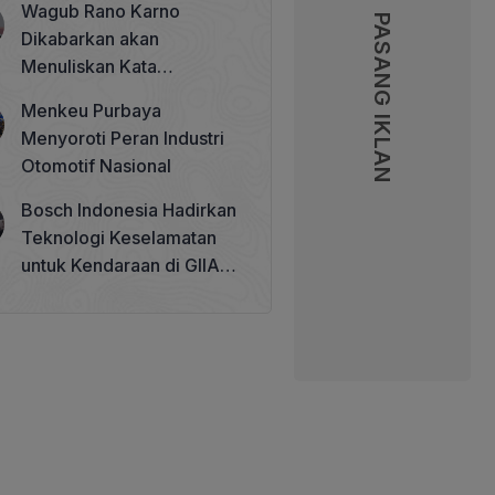
Wagub Rano Karno
Memperkuat Tata Kelola
PASANG IKLAN
PASANG IKLAN
Dikabarkan akan
Perhutanan Sosial
Menuliskan Kata
Sambutan di Buku Sastra
Menkeu Purbaya
Betawi 100 Tahun
Menyoroti Peran Industri
Otomotif Nasional
Bosch Indonesia Hadirkan
Teknologi Keselamatan
untuk Kendaraan di GIIAS
2026