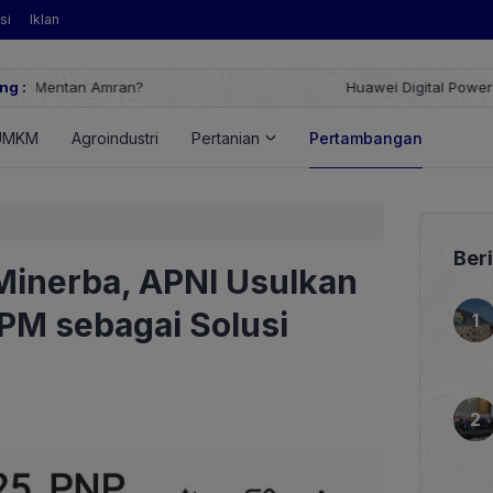
si
Iklan
ng :
Huawei Digital Power Dorong Indonesia Menuju Revolusi Energi T
FusionSolar Terbaru
UMKM
Agroindustri
Pertanian
Pertambangan
Ener
Ber
 Minerba, APNI Usulkan
HPM sebagai Solusi