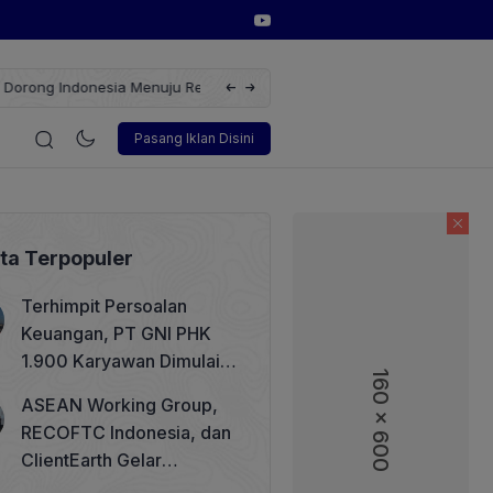
erbarukan dengan Solusi
Wakil Direktur Utama PT Pelindo, Hambra 
gi
Korporasi
Teknologi
Otomotif
Wawancara
Sos
Pasang Iklan Disini
ita Terpopuler
Terhimpit Persoalan
Keuangan, PT GNI PHK
1.900 Karyawan Dimulai 5
160 x 600
160 x 600
Agustus 2026
ASEAN Working Group,
RECOFTC Indonesia, dan
ClientEarth Gelar
Lokakarya Regional untuk