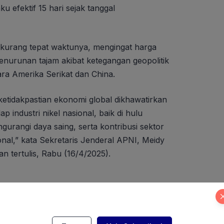
u efektif 15 hari sejak tanggal
ai kurang tepat waktunya, mengingat harga
enurunan tajam akibat ketegangan geopolitik
ra Amerika Serikat dan China.
h ketidakpastian ekonomi global dikhawatirkan
industri nikel nasional, baik di hulu
ngurangi daya saing, serta kontribusi sektor
nal,” kata Sekretaris Jenderal APNI, Meidy
n tertulis, Rabu (16/4/2025).
HBA Periode Pertama Masa Berlaku 1-14
erikut Rinciannya