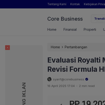
Tentang Kami
Kontak
Kebijakan Priva
Core Business
gamat Pertanian yang Dimaksud Mentan Amran?
Trendi
Home
Finansial
Properti
›
Home
Pertambangan
Evaluasi Royalti
Revisi Formula 
syarif@corebusiness
PASANG IKLAN
PASANG IKLAN
.
16 April 2025 17:04
2 min read