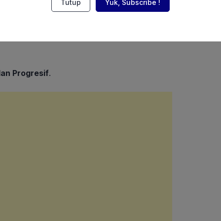
Tutup
Yuk, Subscribe !
 keberatan APNI atas diberlakukannya tarif
dan Progresif
.