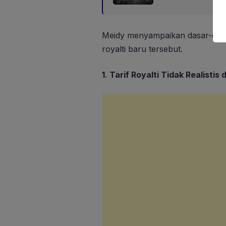
Meidy menyampaikan dasar-dasar
royalti baru tersebut.
1
.
Tarif Royalti Tidak Realistis 