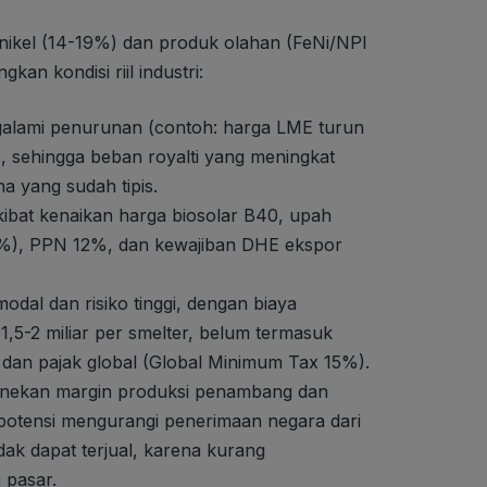
ih nikel (14-19%) dan produk olahan (FeNi/NPI
kan kondisi riil industri:
ngalami penurunan (contoh: harga LME turun
), sehingga beban royalti yang meningkat
a yang sudah tipis.
kibat kenaikan harga biosolar B40, upah
%), PPN 12%, dan kewajiban DHE ekspor
modal dan risiko tinggi, dengan biaya
-2 miliar per smelter, belum termasuk
dan pajak global (Global Minimum Tax 15%).
 menekan margin produksi penambang dan
erpotensi mengurangi penerimaan negara dari
idak dapat terjual, karena kurang
 pasar.