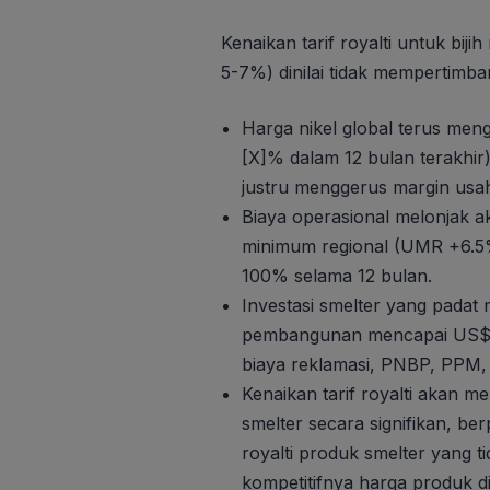
Kenaikan tarif royalti untuk bij
5-7%) dinilai tidak mempertimbang
Harga nikel global terus me
[X]% dalam 12 bulan terakhir
justru menggerus margin usah
Biaya operasional melonjak a
minimum regional (UMR +6.5
100% selama 12 bulan.
Investasi smelter yang padat 
pembangunan mencapai US$1,5
biaya reklamasi, PNBP, PPM, 
Kenaikan tarif royalti akan
smelter secara signifikan, b
royalti produk smelter yang t
kompetitifnya harga produk di