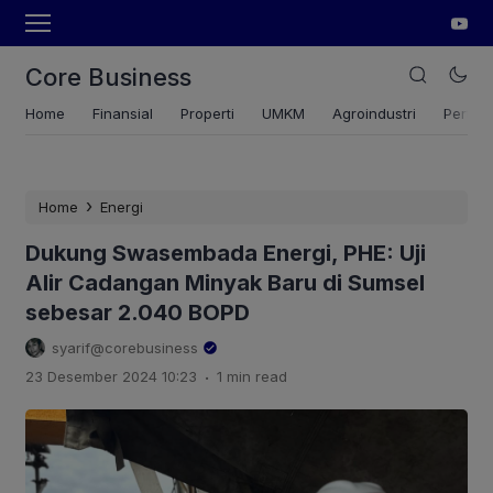
Core Business
Home
Finansial
Properti
UMKM
Agroindustri
Pertan
›
Home
Energi
Dukung Swasembada Energi, PHE: Uji
Alir Cadangan Minyak Baru di Sumsel
sebesar 2.040 BOPD
syarif@corebusiness
.
23 Desember 2024 10:23
1 min read