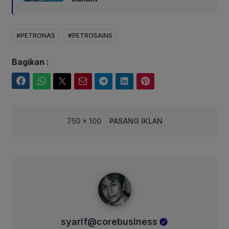
#PETRONAS
#PETROSAINS
Bagikan :
Facebook
WhatsApp
Twitter
Email
Telegram
LinkedIn
Pinterest
750 x 100
PASANG IKLAN
syarif@corebusiness
syarif@corebusiness