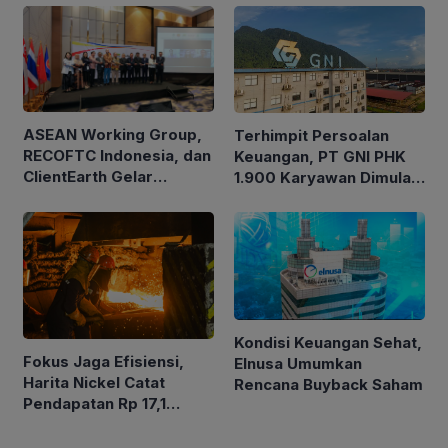
ASEAN Working Group,
Terhimpit Persoalan
RECOFTC Indonesia, dan
Keuangan, PT GNI PHK
ClientEarth Gelar
1.900 Karyawan Dimulai
Lokakarya Regional
5 Agustus 2026
untuk Memperkuat Tata
Kelola Perhutanan Sosial
Kondisi Keuangan Sehat,
Fokus Jaga Efisiensi,
Elnusa Umumkan
Harita Nickel Catat
Rencana Buyback Saham
Pendapatan Rp 17,1
Triliun pada Semester I
2026