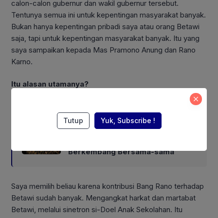
calon-calon gubernur dan wakil gubernur tersebut.
Tentunya semua ini untuk kepentingan masyarakat banyak.
Bukan hanya kepentingan pribadi saya atau orang Betawi
saja, tapi untuk kepentingan masyarakat banyak. Itu yang
saya sampaikan kepada Mas Pramono Anung dan Rano
Karno.
Itu alasan utamanya?
Also Read:
Tutup
Yuk, Subscribe !
Ronald Sulistyanto: Industri Hilir
dan Hulu Bauksit Harus
Berkembang Bersama-sama
Saya memilih beliau karena kontribusi Bang Rano terhadap
Betawi sudah banyak. Mengangkat harkat dan martabat
Betawi, melalui sinetron si-Doel Anak Sekolahan. Itu