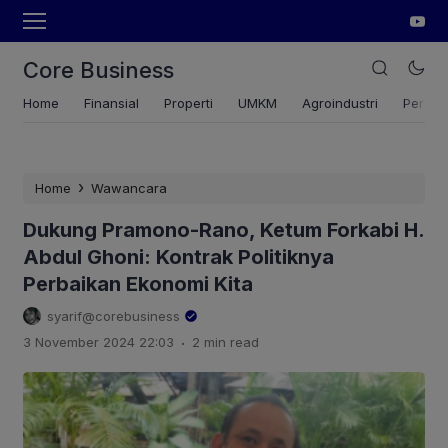
Core Business
Home
Finansial
Properti
UMKM
Agroindustri
Pertan
›
Home
Wawancara
Dukung Pramono-Rano, Ketum Forkabi H.
Abdul Ghoni: Kontrak Politiknya
Perbaikan Ekonomi Kita
syarif@corebusiness
.
3 November 2024 22:03
2 min read