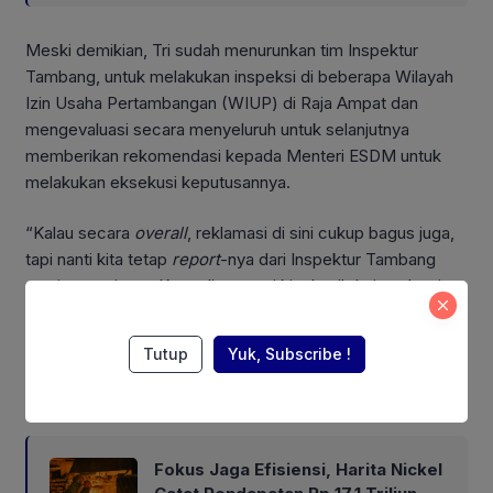
Meski demikian, Tri sudah menurunkan tim Inspektur
Tambang, untuk melakukan inspeksi di beberapa Wilayah
Izin Usaha Pertambangan (WIUP) di Raja Ampat dan
mengevaluasi secara menyeluruh untuk selanjutnya
memberikan rekomendasi kepada Menteri ESDM untuk
melakukan eksekusi keputusannya.
“Kalau secara
overall
, reklamasi di sini cukup bagus juga,
tapi nanti kita tetap
report
-nya dari Inspektur Tambang
nanti seperti apa. Kemudian, nanti kita hasil dari evaluasi
yang kita lakukan dari laporan Inspektur Tambang
kemudian kita eksekusi untuk seperti apa nanti,”
Tutup
Yuk, Subscribe !
tandasnya.
Also Read:
Fokus Jaga Efisiensi, Harita Nickel