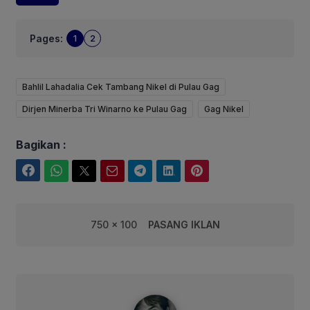
Pages:
1
2
Bahlil Lahadalia Cek Tambang Nikel di Pulau Gag
Dirjen Minerba Tri Winarno ke Pulau Gag
Gag Nikel
Bagikan :
Facebook
WhatsApp
Twitter
Email
Telegram
LinkedIn
Pinterest
750 x 100
PASANG IKLAN
syarif@corebusiness