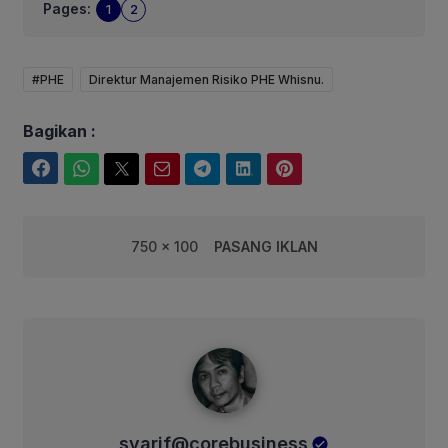
Pages:
1
2
#PHE
Direktur Manajemen Risiko PHE Whisnu.
Bagikan :
Facebook
WhatsApp
Twitter
Email
Telegram
LinkedIn
Pinterest
750 x 100
PASANG IKLAN
syarif@corebusiness
syarif@corebusiness