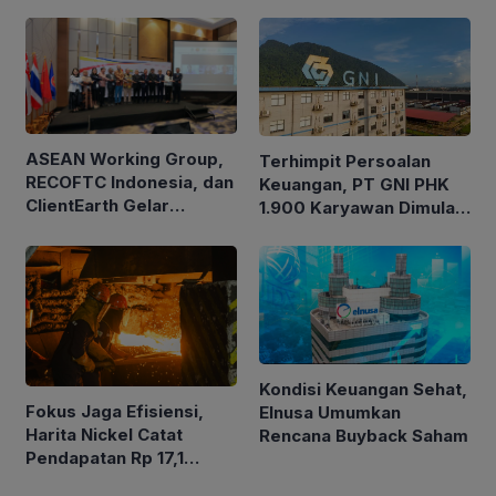
ASEAN Working Group,
Terhimpit Persoalan
RECOFTC Indonesia, dan
Keuangan, PT GNI PHK
ClientEarth Gelar
1.900 Karyawan Dimulai
Lokakarya Regional
5 Agustus 2026
untuk Memperkuat Tata
Kelola Perhutanan Sosial
Kondisi Keuangan Sehat,
Fokus Jaga Efisiensi,
Elnusa Umumkan
Harita Nickel Catat
Rencana Buyback Saham
Pendapatan Rp 17,1
Triliun pada Semester I