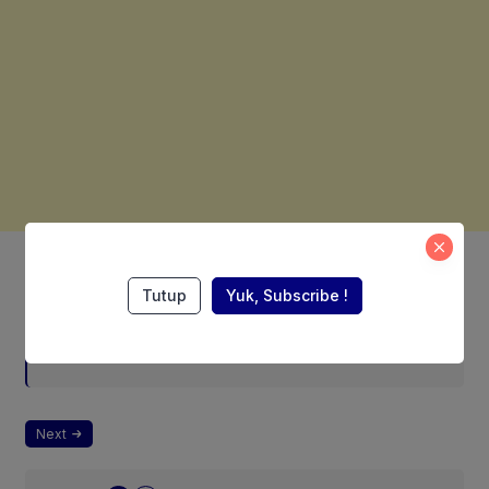
Also Read:
Tutup
Yuk, Subscribe !
Laba Anak Usaha PIEP di Prancis
Melonjak, Disebut-sebut akan
Akuisisi Perusahaan Migas Kanada
Next