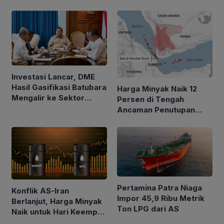
Alirkan Minyak 2.035
BOPD
Investasi Lancar, DME
Hasil Gasifikasi Batubara
Harga Minyak Naik 12
Mengalir ke Sektor
Persen di Tengah
Rumah Tangga
Ancaman Penutupan
Laut Merah
Pertamina Patra Niaga
Konflik AS-Iran
Impor 45,9 Ribu Metrik
Berlanjut, Harga Minyak
Ton LPG dari AS
Naik untuk Hari Keempat
Berturut-turut