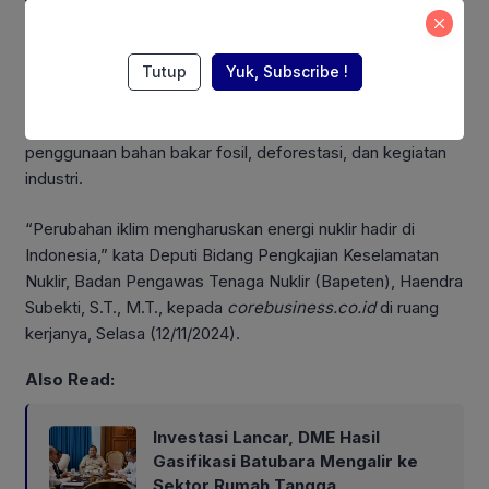
Pun
raw material
thorium dan uranium yang dimiliki
Tutup
Yuk, Subscribe !
Indonesia, bisa dijadikan bahan baku energi PLTN, yang
dinilai paling bersih dari karbon. Sehingga bisa dijadikan
salah satu energi untuk menekan pemanasan global akibat
penggunaan bahan bakar fosil, deforestasi, dan kegiatan
industri.
“Perubahan iklim mengharuskan energi nuklir hadir di
Indonesia,” kata Deputi Bidang Pengkajian Keselamatan
Nuklir, Badan Pengawas Tenaga Nuklir (Bapeten), Haendra
Subekti, S.T., M.T., kepada
corebusiness.co.id
di ruang
kerjanya, Selasa (12/11/2024).
Also Read:
Investasi Lancar, DME Hasil
Gasifikasi Batubara Mengalir ke
Sektor Rumah Tangga