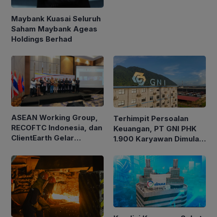
Migas Kanada
Maybank Kuasai Seluruh
Saham Maybank Ageas
Holdings Berhad
ASEAN Working Group,
Terhimpit Persoalan
RECOFTC Indonesia, dan
Keuangan, PT GNI PHK
ClientEarth Gelar
1.900 Karyawan Dimulai
Lokakarya Regional
5 Agustus 2026
untuk Memperkuat Tata
Kelola Perhutanan Sosial