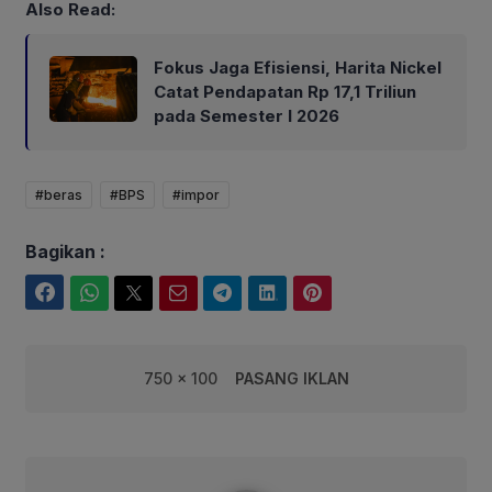
Also Read:
Fokus Jaga Efisiensi, Harita Nickel
Catat Pendapatan Rp 17,1 Triliun
pada Semester I 2026
#beras
#BPS
#impor
Bagikan :
Facebook
WhatsApp
Twitter
Email
Telegram
LinkedIn
Pinterest
750 x 100
PASANG IKLAN
robby@corebusiness