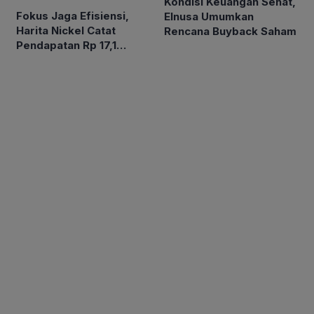
Kondisi Keuangan Sehat,
Fokus Jaga Efisiensi,
Elnusa Umumkan
Harita Nickel Catat
Rencana Buyback Saham
Pendapatan Rp 17,1
Triliun pada Semester I
2026