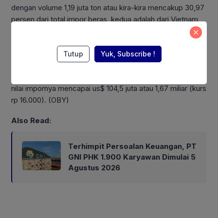
dengan volume 1,19 juta ton atau kira-kira mencakup 30,97
persen dari total impor beras, kedua adalah dari Vietnam,
kemudian dari Myanmar, Pakistan dan India,” tambahnya
Selain beras, BPS juga mencatat Indonesia impor daging
Tutup
Yuk, Subscribe !
jenis lembu sebanyak 29,12 ribu ton pada November 2024
atau menjelang Natal dan Tahun Baru 2024 – 2025. Adapun
nilai impornya mencapai us$ 104,5 juta atau 1,67 miliar (kurs
rp 16.000). (OBY)
Also Read:
Terhimpit Persoalan Keuangan, PT
GNI PHK 1.900 Karyawan Dimulai 5
Agustus 2026