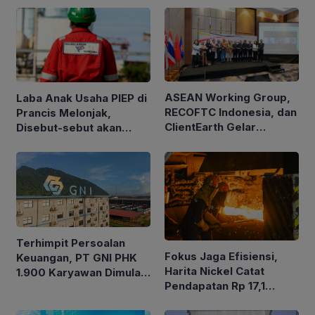
ASEAN Working Group,
Laba Anak Usaha PIEP di
RECOFTC Indonesia, dan
Prancis Melonjak,
ClientEarth Gelar
Disebut-sebut akan
Lokakarya Regional
Akuisisi Perusahaan
untuk Memperkuat Tata
Migas Kanada
Kelola Perhutanan Sosial
Terhimpit Persoalan
Fokus Jaga Efisiensi,
Keuangan, PT GNI PHK
Harita Nickel Catat
1.900 Karyawan Dimulai
Pendapatan Rp 17,1
5 Agustus 2026
Triliun pada Semester I