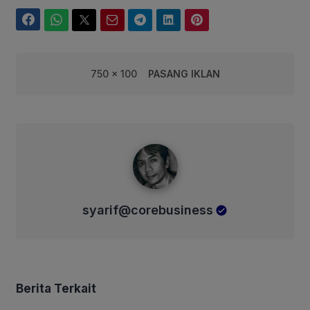
Facebook
WhatsApp
Twitter
Email
Telegram
LinkedIn
Pinterest
750 x 100
PASANG IKLAN
syarif@corebusiness
syarif@corebusiness
Berita Terkait