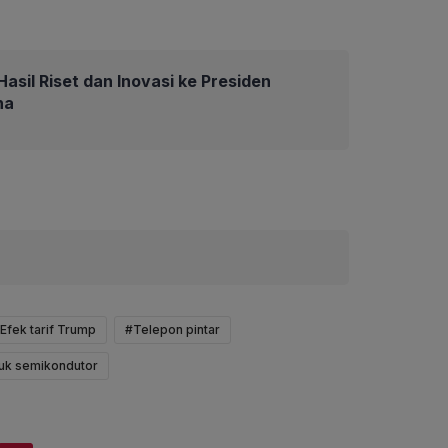
asil Riset dan Inovasi ke Presiden
na
Efek tarif Trump
#Telepon pintar
duk semikondutor