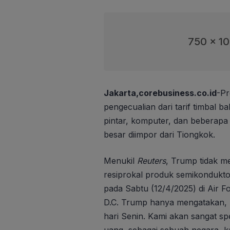
750 x 1
Jakarta,corebusiness.co.id
-P
pengecualian dari tarif timbal ba
pintar, komputer, dan beberapa 
besar diimpor dari Tiongkok.
Menukil
Reuters
, Trump tidak m
resiprokal produk semikondukto
pada Sabtu (12/4/2025) di Air F
D.C. Trump hanya mengatakan, 
hari Senin. Kami akan sangat sp