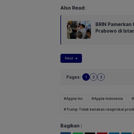
Also Read:
BRIN Pamerkan H
Prabowo di Ista
Next
Pages:
1
2
3
#Apple Inc
#Apple Indonesia
#
#Trump Tidak kenakan resiprokal pro
Bagikan :