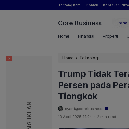
Tentang Kami
Kontak
Kebijakan Priva
Core Business
gamat Pertanian yang Dimaksud Mentan Amran?
Trendi
Home
Finansial
Properti
›
Home
Teknologi
Trump Tidak Ter
Persen pada Pera
Tiongkok
PASANG IKLAN
PASANG IKLAN
syarif@corebusiness
.
13 April 2025 14:04
2 min read