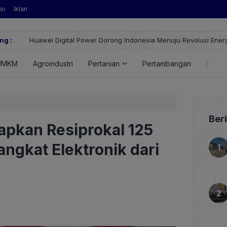
si
Iklan
ng :
Huawei Digital Power Dorong Indonesia Menuju Revolusi Energi T
FusionSolar Terbaru
UMKM
Agroindustri
Pertanian
Pertambangan
Energ
Ber
apkan Resiprokal 125
ngkat Elektronik dari