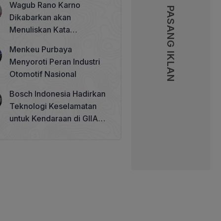
Wagub Rano Karno
Memperkuat Tata Kelola
PASANG IKLAN
PASANG IKLAN
Dikabarkan akan
Perhutanan Sosial
Menuliskan Kata
Sambutan di Buku Sastra
Menkeu Purbaya
Betawi 100 Tahun
Menyoroti Peran Industri
Otomotif Nasional
Bosch Indonesia Hadirkan
Teknologi Keselamatan
untuk Kendaraan di GIIAS
2026