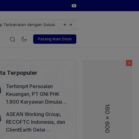
erbarukan dengan Solusi
Wakil Direktur Utama PT Pelindo, Hambra 
i
Korporasi
Teknologi
Otomotif
Wawancara
Sos
Pasang Iklan Disini
ita Terpopuler
Terhimpit Persoalan
Keuangan, PT GNI PHK
1.900 Karyawan Dimulai 5
160 x 600
160 x 600
Agustus 2026
ASEAN Working Group,
RECOFTC Indonesia, dan
ClientEarth Gelar
Lokakarya Regional untuk