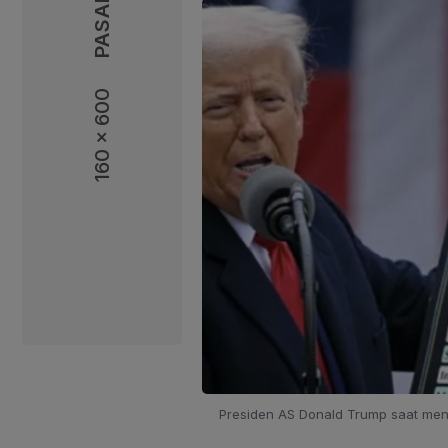
160 x 600
160 x 600
Presiden AS Donald Trump saat men