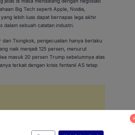
ang jelas di masa mendatang dengan negosiasi
haan Big Tech seperti Apple, Nvidia,
i yang lebih luas dapat bernapas lega akhir
es dalam sebuah catatan industri.
r dari Tiongkok, pengecualian hanya berlaku
 yang naik menjadi 125 persen, menurut
 Bea masuk 20 persen Trump sebelumnya atas
ya terkait dengan krisis fentanil AS tetap