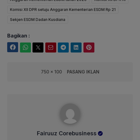
Komisi XII DPR setuju Anggaran Kementerian ESDM Rp 21
Sekjen ESDM Dadan Kusdiana
Bagikan :
Facebook
WhatsApp
Twitter
Email
Telegram
LinkedIn
Pinterest
750 x 100
PASANG IKLAN
Fairuuz Corebusiness
Fairuuz Corebusiness