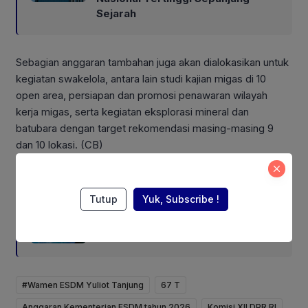
Sejarah
Sebagian anggaran tambahan juga akan dialokasikan untuk
kegiatan swakelola, antara lain studi kajian migas di 10
open area, persiapan dan promosi penawaran wilayah
kerja migas, serta kegiatan eksplorasi mineral dan
batubara dengan target rekomendasi masing-masing 9
dan 10 lokasi. (CB)
Also Read:
Tutup
Yuk, Subscribe !
Pertumbuhan Ekonomi RI Triwulan
II 2026 Kontraksi 0,32 Persen
#Wamen ESDM Yuliot Tanjung
67 T
Anggaran Kementerian ESDM tahun 2026
Komisi XII DPR RI