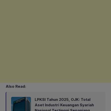
Also Read:
LPKSI Tahun 2025, OJK: Total
Aset Industri Keuangan Syariah
Nasional Tertinggi Sepanjang