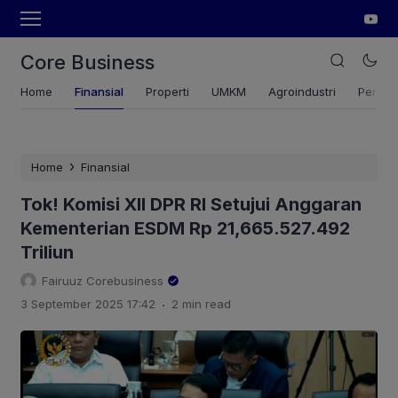
Core Business
Home
Finansial
Properti
UMKM
Agroindustri
Pertan
›
Home
Finansial
Tok! Komisi XII DPR RI Setujui Anggaran
Kementerian ESDM Rp 21,665.527.492
Triliun
Fairuuz Corebusiness
.
3 September 2025 17:42
2 min read