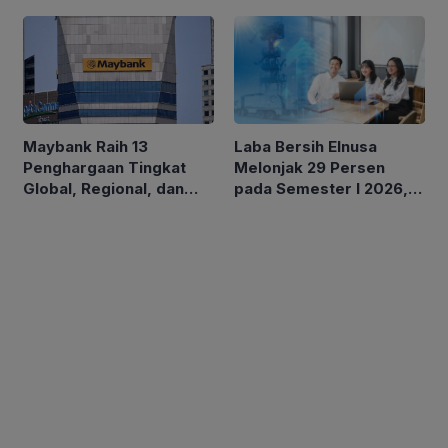
Triliun pada Semester I
2026
Laba Bersih Elnusa
Maybank Raih 13
Melonjak 29 Persen
Penghargaan Tingkat
pada Semester I 2026,
Global, Regional, dan
Momentum Perkuat
Nasional di Euromoney
Pertumbuhan
Awards for Excellence
Berkelanjutan
2026