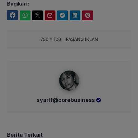
Bagikan :
Facebook
WhatsApp
Twitter
Email
Telegram
LinkedIn
Pinterest
750 x 100
PASANG IKLAN
syarif@corebusiness
syarif@corebusiness
Berita Terkait