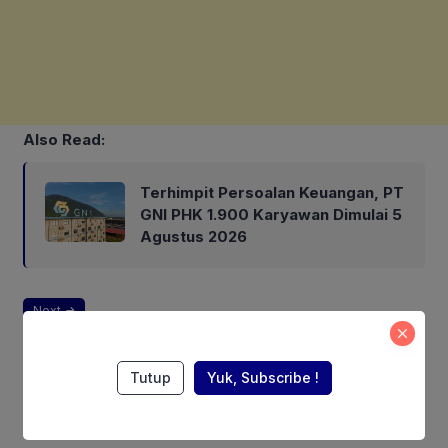
Also Read:
Terhimpit Persoalan Keuangan, PT
GNI PHK 1.900 Karyawan Dimulai 5
Agustus 2026
Next
Pages:
1
2
Tutup
Yuk, Subscribe !