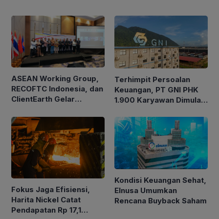
ASEAN Working Group,
Terhimpit Persoalan
RECOFTC Indonesia, dan
Keuangan, PT GNI PHK
ClientEarth Gelar
1.900 Karyawan Dimulai
Lokakarya Regional
5 Agustus 2026
untuk Memperkuat Tata
Kelola Perhutanan Sosial
Kondisi Keuangan Sehat,
Fokus Jaga Efisiensi,
Elnusa Umumkan
Harita Nickel Catat
Rencana Buyback Saham
Pendapatan Rp 17,1