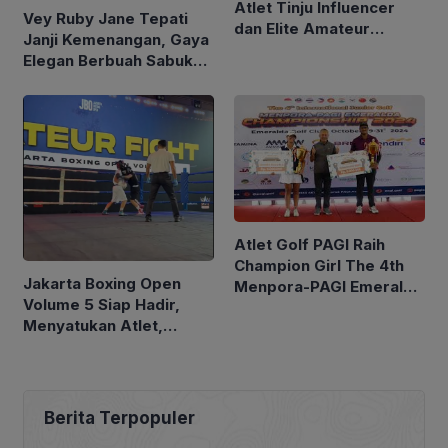
Atlet Tinju Influencer
Vey Ruby Jane Tepati
dan Elite Amateur
Janji Kemenangan, Gaya
Perebutkan Lima Sabuk
Elegan Berbuah Sabuk
Juara JBO Volume 5
Juara di JBO Vol. 5
Atlet Golf PAGI Raih
Champion Girl The 4th
Jakarta Boxing Open
Menpora-PAGI Emeralda
Volume 5 Siap Hadir,
International Junior
Menyatukan Atlet,
Championship 2024
Komunitas, dan Pecinta
Combat Sport dalam
Satu Panggung
Berita Terpopuler