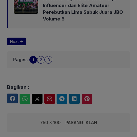
Influencer dan Elite Amateur
Perebutkan Lima Sabuk Juara JBO
Volume 5
Next
Pages:
1
2
3
Bagikan :
Facebook
WhatsApp
Twitter
Email
Telegram
LinkedIn
Pinterest
750 x 100
PASANG IKLAN