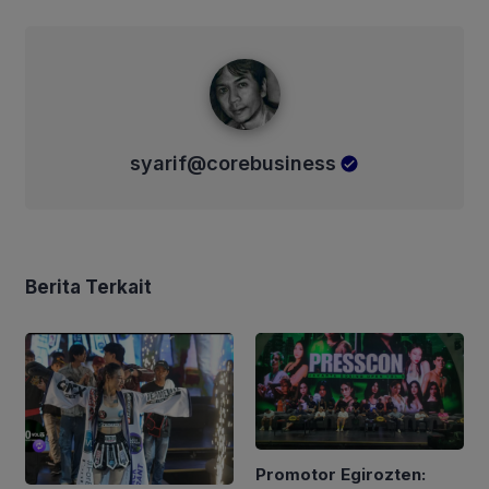
syarif@corebusiness
syarif@corebusiness
Berita Terkait
Promotor Egirozten: