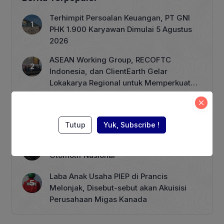
Zulkifli Hasan usai mengikuti rapat
bersama beberapa menteri Kabinet
Terhimpit Persoalan Keuangan, PT GNI
Merah Putih yang dipimpin langsung
PHK 1.900 Karyawan Dimulai 5 Agustus
Presiden Prabowo Subianto, di
2026
kediaman pribadinya di Jalan
Kertanegara, Jakarta, pada […]
ASEAN Working Group, RECOFTC
Indonesia, dan ClientEarth Gelar
Lokakarya Regional untuk Memperkuat
Tata Kelola Perhutanan Sosial
Wagub Rano Karno Dikabarkan akan
Menuliskan Kata Sambutan di Buku
Sastra Betawi 100 Tahun
Tutup
Yuk, Subscribe !
Menkeu Purbaya Menyoroti Peran Industri
Otomotif Nasional
Laba Anak Usaha PIEP di Prancis
Melonjak, Disebut-sebut akan Akuisisi
Perusahaan Migas Kanada