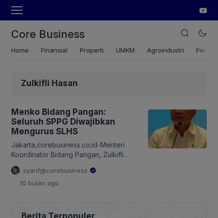
Core Business
Home
Finansial
Properti
UMKM
Agroindustri
Pertan
Zulkifli Hasan
Menko Bidang Pangan:
Seluruh SPPG Diwajibkan
Mengurus SLHS
Jakarta,corebusiness.co.id-Menteri
Koordinator Bidang Pangan, Zulkifli
Hasan menekankan bahwa
syarif@corebusiness
keselamatan anak menjadi prioritas
.
10 bulan
ago
utama pemerintahan Presiden Prabowo
Subianto dalam pelaksanaan program
Makan Bergizi Gratis (MBG). Hal itu
disampaikan Menko Bidang Pangan,
Berita Terpopuler