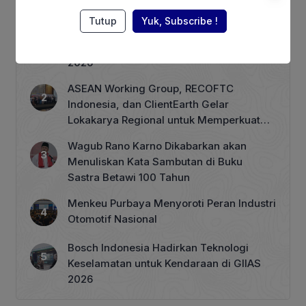
Berita Terpopuler
Tutup
Yuk, Subscribe !
Terhimpit Persoalan Keuangan, PT GNI
PHK 1.900 Karyawan Dimulai 5 Agustus
2026
ASEAN Working Group, RECOFTC
Indonesia, dan ClientEarth Gelar
Lokakarya Regional untuk Memperkuat
Tata Kelola Perhutanan Sosial
Wagub Rano Karno Dikabarkan akan
Menuliskan Kata Sambutan di Buku
Sastra Betawi 100 Tahun
Menkeu Purbaya Menyoroti Peran Industri
Otomotif Nasional
Bosch Indonesia Hadirkan Teknologi
Keselamatan untuk Kendaraan di GIIAS
2026