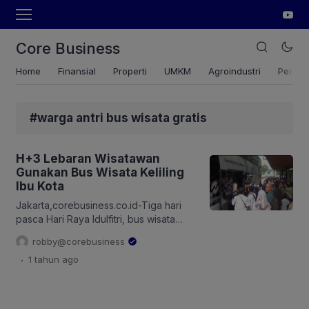
Core Business
Home
Finansial
Properti
UMKM
Agroindustri
Pertan
#warga antri bus wisata gratis
H+3 Lebaran Wisatawan
Gunakan Bus Wisata Keliling
Ibu Kota
Jakarta,corebusiness.co.id-Tiga hari
pasca Hari Raya Idulfitri, bus wisata
keliling ibu kota di kawasan Monas,
robby@corebusiness
Jakarta Pusat masih diminati para
.
1 tahun
ago
wisatawan. Halte Bus Transjakarta Irti,
Monas ramai diserbu wisatawan.
Mereka rela antre demi dapat menjajal
bus wisata tingkat gratis untuk