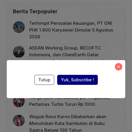
Qur’ani: Perlindungan dan
Pemberdayaan Anak dan Perempuan
Berita Terpopuler
sebagai Bentuk Ketahanan Keluarga’ di
Ruang RA Kartini Lantai 11, Gedung
Terhimpit Persoalan Keuangan, PT GNI
Kementerian Pemberdayaan
PHK 1.900 Karyawan Dimulai 5 Agustus
Perempuan dan Perlindungan Anak
2026
(PPPA), Jakarta, Kamis (31/7/2025)
Ketua Pelaksana Seminar sekaligus
ASEAN Working Group, RECOFTC
Wakil […]
Indonesia, dan ClientEarth Gelar
Lokakarya Regional untuk Memperkuat
Tata Kelola Perhutanan Sosial
Penjualan Mobnas Semester I Positif,
Menperin Agus Optimistis Lampaui Target
Tutup
Yuk, Subscribe !
850 Unit
Harga BBM Nonsubsidi per 1 Agustus,
Pertamax Turbo Turun Rp 1000
Wagub Rano Karno Dikabarkan akan
Menuliskan Kata Sambutan di Buku
Sastra Betawi 100 Tahun