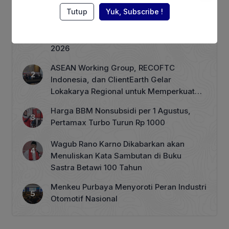
Berita Terpopuler
Tutup
Yuk, Subscribe !
Terhimpit Persoalan Keuangan, PT GNI
PHK 1.900 Karyawan Dimulai 5 Agustus
2026
ASEAN Working Group, RECOFTC
Indonesia, dan ClientEarth Gelar
Lokakarya Regional untuk Memperkuat
Tata Kelola Perhutanan Sosial
Harga BBM Nonsubsidi per 1 Agustus,
Pertamax Turbo Turun Rp 1000
Wagub Rano Karno Dikabarkan akan
Menuliskan Kata Sambutan di Buku
Sastra Betawi 100 Tahun
Menkeu Purbaya Menyoroti Peran Industri
Otomotif Nasional