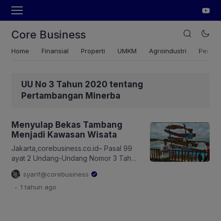
Core Business
Home
Finansial
Properti
UMKM
Agroindustri
Pertan
UU No 3 Tahun 2020 tentang
Pertambangan Minerba
Menyulap Bekas Tambang
Menjadi Kawasan Wisata
Jakarta,corebusiness.co.id– Pasal 99
ayat 2 Undang-Undang Nomor 3 Tahun
2020 menyebutkan, pelaksanaan
syarif@corebusiness
reklamasi dan pascatambang dilakukan
.
1 tahun
ago
sesuai dengan peruntukan lahan
pascatambang. PTBA memilih menyulap
bekas tambang batubara menjadi
kawasan destinasi wisata. Sopir bus