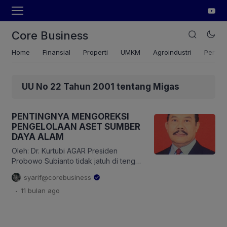
Core Business
Home
Finansial
Properti
UMKM
Agroindustri
Pertan
UU No 22 Tahun 2001 tentang Migas
PENTINGNYA MENGOREKSI
PENGELOLAAN ASET SUMBER
DAYA ALAM
Oleh: Dr. Kurtubi AGAR Presiden
Probowo Subianto tidak jatuh di tengah
jalan seperti yang dikuatirkan berbagai
syarif@corebusiness
pihak, saya menyarankan beliau
.
11 bulan
ago
seyogyanya berupaya menaikkan
penerimaan negara yang berasal dari
pengelolaan aset/harta negara Sumber
Daya Alam (SDA). Pengelolaan SDA