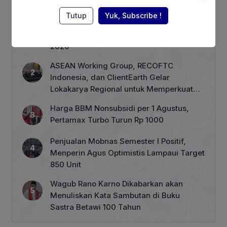
Berita Terpopuler
Tutup
Yuk, Subscribe !
Terhimpit Persoalan Keuangan, PT GNI
PHK 1.900 Karyawan Dimulai 5 Agustus
2026
ASEAN Working Group, RECOFTC
Indonesia, dan ClientEarth Gelar
Lokakarya Regional untuk Memperkuat
Tata Kelola Perhutanan Sosial
Harga BBM Nonsubsidi per 1 Agustus,
Pertamax Turbo Turun Rp 1000
Penjualan Mobnas Semester I Positif,
Menperin Agus Optimistis Lampaui Target
850 Unit
Wagub Rano Karno Dikabarkan akan
Menuliskan Kata Sambutan di Buku
Sastra Betawi 100 Tahun