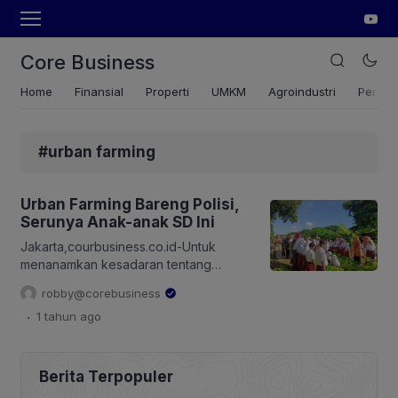
Core Business
Home
Finansial
Properti
UMKM
Agroindustri
Pertan
#urban farming
Urban Farming Bareng Polisi,
Serunya Anak-anak SD Ini
Jakarta,courbusiness.co.id-Untuk
menanamkan kesadaran tentang
pentingnya ketahanan pangan sejak
robby@corebusiness
usia dini, Polsek Cengkareng bersama
.
1 tahun
ago
kader PKK Kelurahan Duri Kosambi
menggelar kegiatan edukatif yang seru
dan penuh makna bagi para siswa SDN
02 Pagi. Bertempat di lahan Orange
Berita Terpopuler
Urban Farming yang berlokasi di