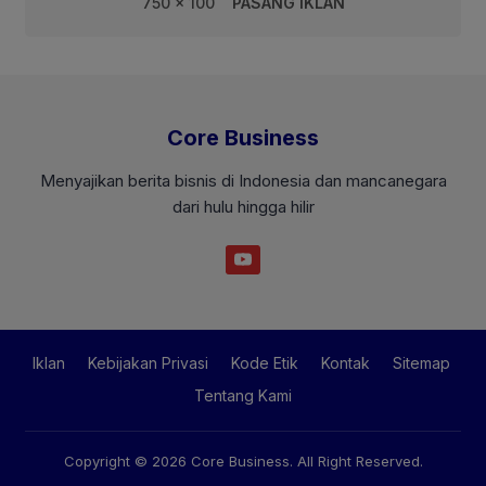
750 x 100
PASANG IKLAN
Core Business
Menyajikan berita bisnis di Indonesia dan mancanegara
dari hulu hingga hilir
Iklan
Kebijakan Privasi
Kode Etik
Kontak
Sitemap
Tentang Kami
Copyright © 2026
Core Business
. All Right Reserved.