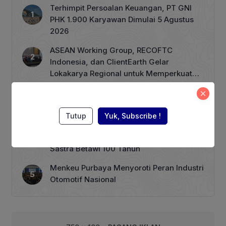
Perumahan Kosambi Baru RW 10,
Terhimpit Persoalan Keuangan, PT GNI
menjadi ajang belajar langsung bagi
PHK 1.900 Karyawan Dimulai 5 Agustus
anak-anak mengenai pentingnya
2026
menanam […]
ASEAN Working Group, RECOFTC
Indonesia, dan ClientEarth Gelar
Lokakarya Regional untuk Memperkuat
Tata Kelola Perhutanan Sosial
Harga BBM Nonsubsidi per 1 Agustus,
Pertamax Turbo Turun Rp 1000
Tutup
Yuk, Subscribe !
Wagub Rano Karno Dikabarkan akan
Menuliskan Kata Sambutan di Buku
Sastra Betawi 100 Tahun
Menkeu Purbaya Menyoroti Peran Industri
Otomotif Nasional