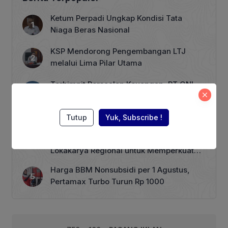
permintaan yang stabil di AS,
konsumen minyak terbesar dunia,
Ketum Perpadi Ungkap Kondisi Tata
meskipun prospek perundingan AS-
Niaga Beras Nasional
Rusia mengenai perang Ukraina
meredakan kekhawatiran gangguan
KSP Mendorong Pengembangan LTJ
pasokan akibat sanksi lebih lanjut.
melalui Lima Pilar Utama
Menukil […]
Terhimpit Persoalan Keuangan, PT GNI
PHK 1.900 Karyawan Dimulai 5 Agustus
2026
Tutup
Yuk, Subscribe !
ASEAN Working Group, RECOFTC
Indonesia, dan ClientEarth Gelar
Lokakarya Regional untuk Memperkuat
Tata Kelola Perhutanan Sosial
Harga BBM Nonsubsidi per 1 Agustus,
Pertamax Turbo Turun Rp 1000