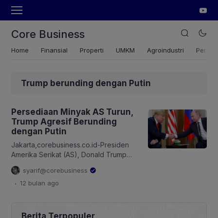
Core Business
Home
Finansial
Properti
UMKM
Agroindustri
Pertan
Trump berunding dengan Putin
Persediaan Minyak AS Turun,
Trump Agresif Berunding
dengan Putin
Jakarta,corebusiness.co.id-Presiden
Amerika Serikat (AS), Donald Trump
berencana menemui Presiden’
syarif@corebusiness
Presiden Rusia Vladimir Putin.
.
12 bulan
ago
Berunding soal minyak. Harga minyak
naik pada Kamis, (7/8/2025),
mengakhiri penurunan lima hari
berturut-turut, di tengah tanda-tanda
Berita Terpopuler