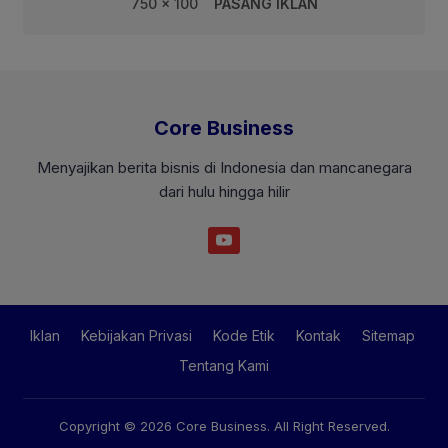
750 x 100
PASANG IKLAN
Core Business
Menyajikan berita bisnis di Indonesia dan mancanegara
dari hulu hingga hilir
Iklan
Kebijakan Privasi
Kode Etik
Kontak
Sitemap
Tentang Kami
Copyright © 2026
Core Business
. All Right Reserved.