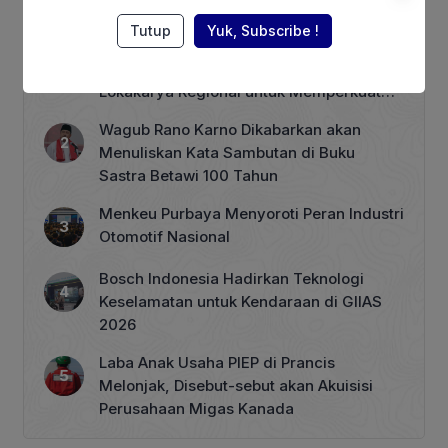
Berita Terpopuler
Tutup
Yuk, Subscribe !
ASEAN Working Group, RECOFTC
Indonesia, dan ClientEarth Gelar
Lokakarya Regional untuk Memperkuat
Tata Kelola Perhutanan Sosial
Wagub Rano Karno Dikabarkan akan
Menuliskan Kata Sambutan di Buku
Sastra Betawi 100 Tahun
Menkeu Purbaya Menyoroti Peran Industri
Otomotif Nasional
Bosch Indonesia Hadirkan Teknologi
Keselamatan untuk Kendaraan di GIIAS
2026
Laba Anak Usaha PIEP di Prancis
Melonjak, Disebut-sebut akan Akuisisi
Perusahaan Migas Kanada