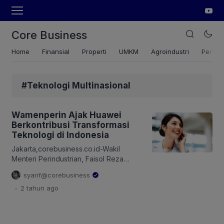
Core Business
Home
Finansial
Properti
UMKM
Agroindustri
Pertan
#Teknologi Multinasional
Wamenperin Ajak Huawei
Berkontribusi Transformasi
Teknologi di Indonesia
Jakarta,corebusiness.co.id-Wakil
Menteri Perindustrian, Faisol Reza
mengapresiasi Huawei telah membawa
syarif@corebusiness
bisnis dan teknologi canggih masuk ke
.
2 tahun
ago
Indonesia. Ia mengajak Huawei ikut
berkontribusi dalam upaya peningkatan
SDM industri dan transformasi teknologi
di Indonesia. Wamenperin, Faisol Riza