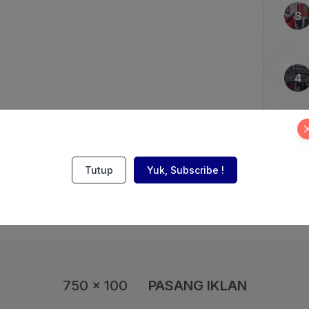
target tersebut tercapai.
(Bapeten) mengapresiasi
ergi Baru (EB) dalam
t Jenderal Energi Baru,
Tutup
Yuk, Subscribe !
750 x 100
PASANG IKLAN