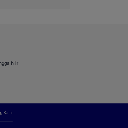
gga hilir
g Kami