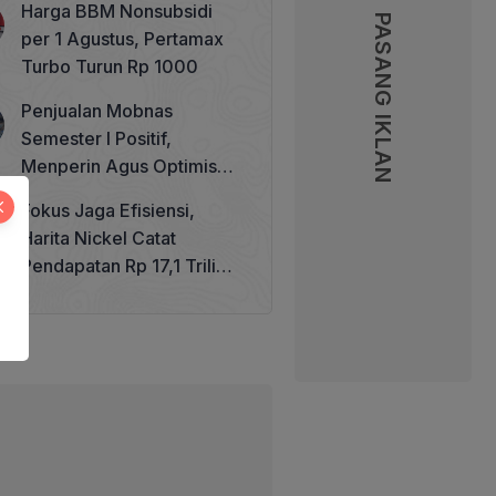
Harga BBM Nonsubsidi
Memperkuat Tata Kelola
PASANG IKLAN
per 1 Agustus, Pertamax
Perhutanan Sosial
Turbo Turun Rp 1000
Penjualan Mobnas
Semester I Positif,
Menperin Agus Optimistis
Lampaui Target 850 Unit
Fokus Jaga Efisiensi,
Harita Nickel Catat
Pendapatan Rp 17,1 Triliun
pada Semester I 2026