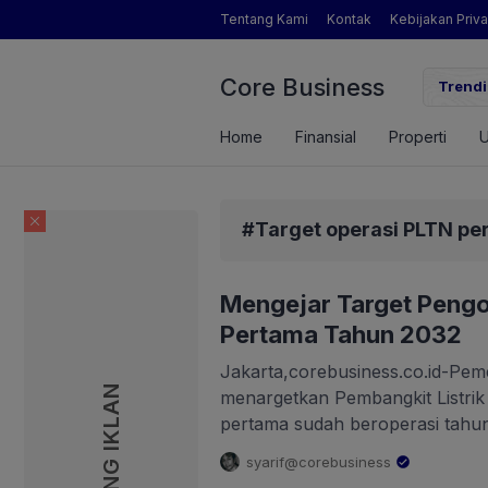
Tentang Kami
Kontak
Kebijakan Priva
Core Business
h Sosok Pengamat Pertanian yang Dimaksud Mentan Amran?
Trendi
Home
Finansial
Properti
#Target operasi PLTN per
Mengejar Target Peng
Pertama Tahun 2032
Jakarta,corebusiness.co.id-Pem
PASANG IKLAN
menargetkan Pembangkit Listrik
pertama sudah beroperasi tahu
ukuran kapasitas daya PLTN, a
syarif@corebusiness
reaktor kecil (small modular re
.