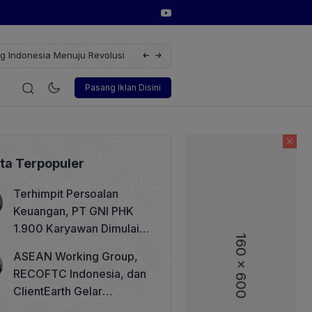
usi Energi Terbarukan dengan Solusi
Wakil Direktur Utama PT Peli
i
Korporasi
Teknologi
Otomotif
Wawancara
Soso
Pasang Iklan Disini
ita Terpopuler
Terhimpit Persoalan
Keuangan, PT GNI PHK
1.900 Karyawan Dimulai 5
160 x 600
Agustus 2026
ASEAN Working Group,
RECOFTC Indonesia, dan
ClientEarth Gelar
Lokakarya Regional untuk