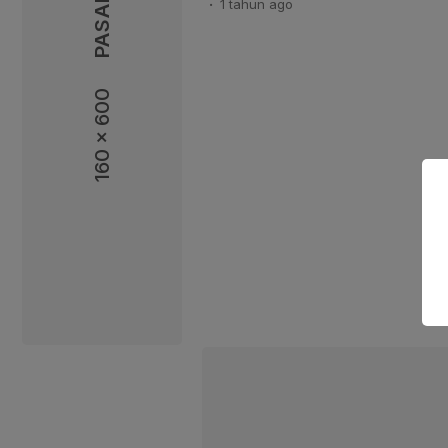
1 tahun
ago
besar (large scale), menentukan 
Badan Pengawas Tenaga Nuklir 
telah dibentuknya Direktorat En
susunan organisasi di Direktora
160 x 600
Terbarukan, […]