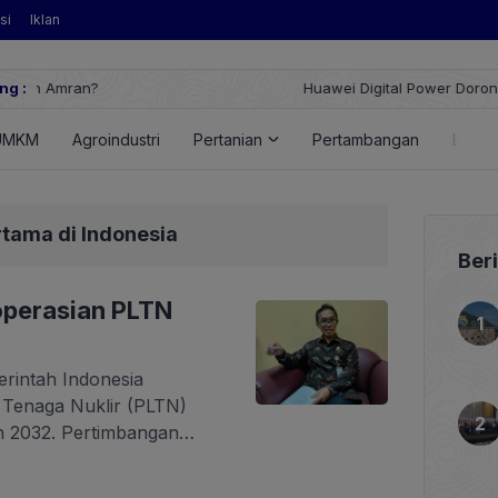
si
Iklan
ng :
Huawei Digital Power Dorong Indonesia Menuju Revol
FusionSolar Terbaru
UMKM
Agroindustri
Pertanian
Pertambangan
Energ
tama di Indonesia
Ber
operasian PLTN
erintah Indonesia
 Tenaga Nuklir (PLTN)
n 2032. Pertimbangan
ntara menggunakan
actor/SMR) dengan reaktor