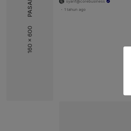
syarif@corebusiness
Percepatan Program Kendaraan 
.
1 tahun
ago
Baterai (Baterai Electric Vehicle
Ketika Perkumpulan Industri Ken
(Periklindo) didirikan tahun 202
160 x 600
mendukung Perpres […]