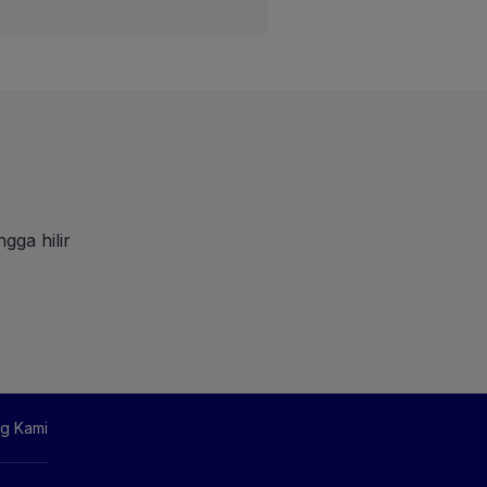
gga hilir
g Kami