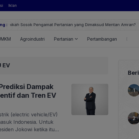
si
Iklan
 yang Dimaksud Mentan Amran?
ng :
Huawei Dig
FusionSola
UMKM
Agroindustri
Pertanian
Pertambangan
Energ
U EV
Ber
 Prediksi Dampak
entif dan Tren EV
ik (electric vehicle/EV)
masuk Indonesia. Untuk
iden Jokowi ketika itu
 Tahun 2019 tentang