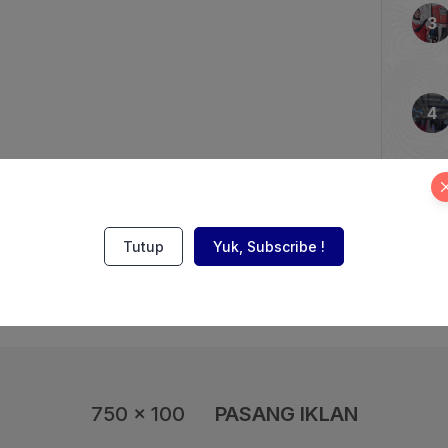
Bermotor Listrik Berbasis
) untuk Transportasi Jalan.
daraan Listrik Indonesia
2, salah satunya untuk
Tutup
Yuk, Subscribe !
750 x 100
PASANG IKLAN