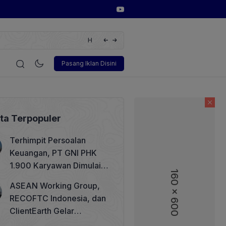
ital Power Dorong Indonesia Menuju Revolusi Energi Terbarukan denga
r Terbaru
i
Korporasi
Teknologi
Otomotif
Wawancara
Soso
Pasang Iklan Disini
ita Terpopuler
Terhimpit Persoalan
Keuangan, PT GNI PHK
1.900 Karyawan Dimulai 5
160 x 600
Agustus 2026
ASEAN Working Group,
RECOFTC Indonesia, dan
ClientEarth Gelar
Lokakarya Regional untuk