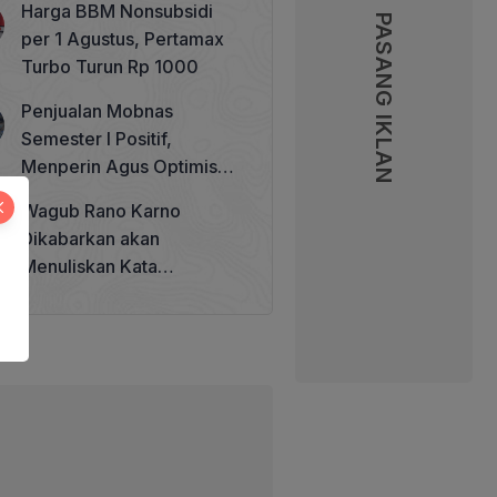
Harga BBM Nonsubsidi
Memperkuat Tata Kelola
PASANG IKLAN
per 1 Agustus, Pertamax
Perhutanan Sosial
Turbo Turun Rp 1000
Penjualan Mobnas
Semester I Positif,
Menperin Agus Optimistis
Lampaui Target 850 Unit
Wagub Rano Karno
Dikabarkan akan
Menuliskan Kata
Sambutan di Buku Sastra
Betawi 100 Tahun