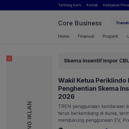
Tentang Kami
Kontak
Kebijakan Priva
Core Business
asembada Pangan
Inikah Sosok Pengamat Pertanian
Trendi
Home
Finansial
Properti
Skema insentif impor CB
Wakil Ketua Periklindo
Penghentian Skema Ins
2026
PASANG IKLAN
TREN penggunaan kendaraan listr
terus berkembang di dunia, ter
mendukung penggunaan EV, Pres
menerbitkan Perpres Nomor 55