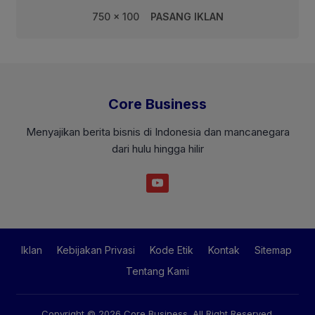
750 x 100
PASANG IKLAN
Core Business
Menyajikan berita bisnis di Indonesia dan mancanegara
dari hulu hingga hilir
Iklan
Kebijakan Privasi
Kode Etik
Kontak
Sitemap
Tentang Kami
Copyright © 2026
Core Business
. All Right Reserved.