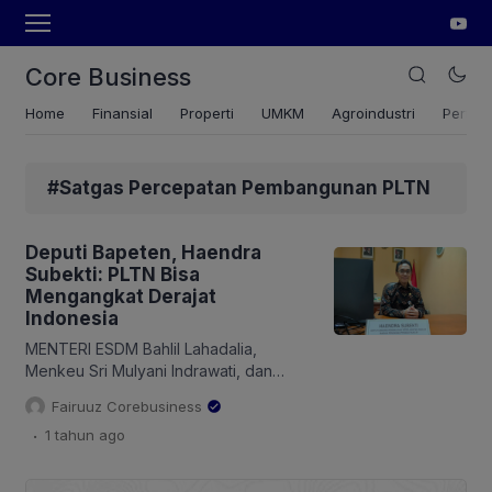
Core Business
Home
Finansial
Properti
UMKM
Agroindustri
Pertan
#Satgas Percepatan Pembangunan PLTN
Deputi Bapeten, Haendra
Subekti: PLTN Bisa
Mengangkat Derajat
Indonesia
MENTERI ESDM Bahlil Lahadalia,
Menkeu Sri Mulyani Indrawati, dan
Menteri BUMN Erick Thohir telah
Fairuuz Corebusiness
menandatangani Rencana Usaha
.
1 tahun
ago
Penyediaan Tenaga Listrik (RUPTL)
2025 2034. RUPTL hanya menunggu
persetujuan dari Presiden Prabowo.