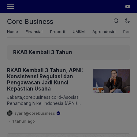
Core Business
Home
Finansial
Properti
UMKM
Agroindustri
Pertan
RKAB Kembali 3 Tahun
RKAB Kembali 3 Tahun, APNI:
Konsistensi Regulasi dan
Pengawasan Jadi Kunci
Kepastian Usaha
Jakarta,corebusiness.co.id–Asosiasi
Penambang Nikel Indonesia (APNI)
menilai wacana kembalinya Rencana
syarif@corebusiness
Kerja dan Anggaran Belanja (RKAB) 3
.
1 tahun
ago
tahun ke masa 1 tahun berpotensi
hambat investasi dan efisiensi industri
nikel. Karena itu, konsistensi regulasi