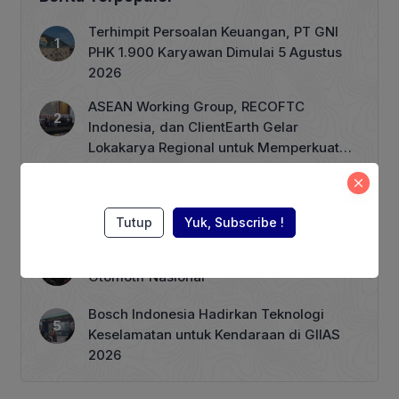
melakukan konfirmasi ke pihak
manajemen PT Gag Nikel, yang
Terhimpit Persoalan Keuangan, PT GNI
merupakan entitas usaha PT Aneka
PHK 1.900 Karyawan Dimulai 5 Agustus
Tambang (Persero) Tbk. (ANTM),
2026
terkait mencuatnya isu pencemaran
lingkungan di kawasan […]
ASEAN Working Group, RECOFTC
Indonesia, dan ClientEarth Gelar
Lokakarya Regional untuk Memperkuat
Tata Kelola Perhutanan Sosial
Wagub Rano Karno Dikabarkan akan
Menuliskan Kata Sambutan di Buku
Sastra Betawi 100 Tahun
Tutup
Yuk, Subscribe !
Menkeu Purbaya Menyoroti Peran Industri
Otomotif Nasional
Bosch Indonesia Hadirkan Teknologi
Keselamatan untuk Kendaraan di GIIAS
2026