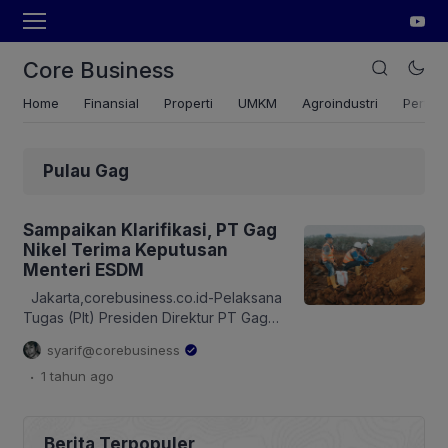
Core Business
Home
Finansial
Properti
UMKM
Agroindustri
Pertan
Pulau Gag
Sampaikan Klarifikasi, PT Gag
Nikel Terima Keputusan
Menteri ESDM
Jakarta,corebusiness.co.id-Pelaksana
Tugas (Plt) Presiden Direktur PT Gag
Nikel, Arya Aditya menyatakan bahwa
syarif@corebusiness
pihaknya menerima keputusan Menteri
.
1 tahun
ago
ESDM, Bahlil Lahadalia, untuk
menghentikan sementara kegiatan
operasional penambangan bijih nikel
perseroan. Corebusiness.co.id
Berita Terpopuler